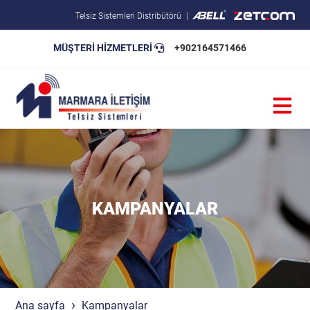
Telsiz Sistemleri Distribütörü
MÜŞTERİ HİZMETLERİ
+902164571466
Blog
Pratik Bilgiler
Teknik Şartnameler
KAMPANYALAR
Ana sayfa
Kampanyalar