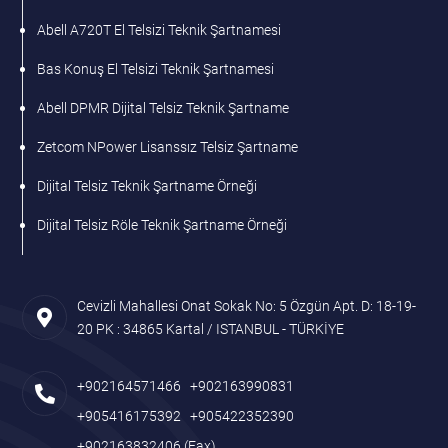
Abell A720T El Telsizi Teknik Şartnamesi
Bas Konuş El Telsizi Teknik Şartnamesi
Abell DPMR Dijital Telsiz Teknik Şartname
Zetcom NPower Lisanssız Telsiz Şartname
Dijital Telsiz Teknik Şartname Örneği
Dijital Telsiz Röle Teknik Şartname Örneği
Cevizli Mahallesi Onat Sokak No: 5 Özgün Apt. D: 18-19-
20 PK : 34865 Kartal / ISTANBUL - TÜRKİYE
+902164571466
+902163990831
+905416175392
+905422352390
+902163832406
(Fax)