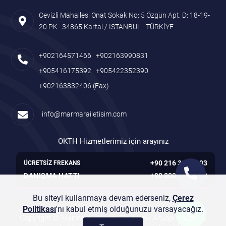
Cevizli Mahallesi Onat Sokak No: 5 Özgün Apt. D: 18-19-
20 PK : 34865 Kartal / ISTANBUL - TÜRKİYE
+902164571466
+902163990831
+905416175392
+905422352390
+902163832406
(Fax)
info@marmarailetisim.com
OKTH Hizmetlerimiz için arayınız
+90 216 305 7103
ÜCRETSİZ FREKANS
DANIŞMA HATTI
+90 800 261 7103
Bu siteyi kullanmaya devam ederseniz,
Çerez
Politikası
'nı kabul etmiş olduğunuzu varsayacağız.
Copyright © Marmara İletişim Elektronik Altyapı ve Servis