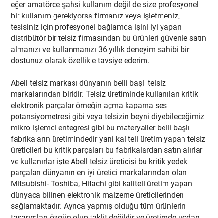
eğer amatörce şahsi kullanım değil de size profesyonel
bir kullanım gerekiyorsa firmanız veya işletmeniz,
tesisiniz için profesyonel bağlamda işini iyi yapan
distribütör bir telsiz firmasından bu ürünleri güvenle satın
almanızı ve kullanmanızı 36 yıllık deneyim sahibi bir
dostunuz olarak özellikle tavsiye ederim.
Abell telsiz markası dünyanın belli başlı telsiz
markalarından biridir. Telsiz üretiminde kullanılan kritik
elektronik parçalar örneğin açma kapama ses
potansiyometresi gibi veya telsizin beyni diyebileceğimiz
mikro işlemci entegresi gibi bu materyaller belli başlı
fabrikaların üretimindedir yani kaliteli üretim yapan telsiz
üreticileri bu kritik parçaları bu fabrikalardan satın alırlar
ve kullanırlar işte Abell telsiz üreticisi bu kritik yedek
parçaları dünyanın en iyi üretici markalarından olan
Mitsubishi- Toshiba, Hitachi gibi kaliteli üretim yapan
dünyaca bilinen elektronik malzeme üreticilerinden
sağlamaktadır. Ayrıca yapmış olduğu tüm ürünlerin
tasarımları özgün olup taklit değildir ve üretimde uçdan