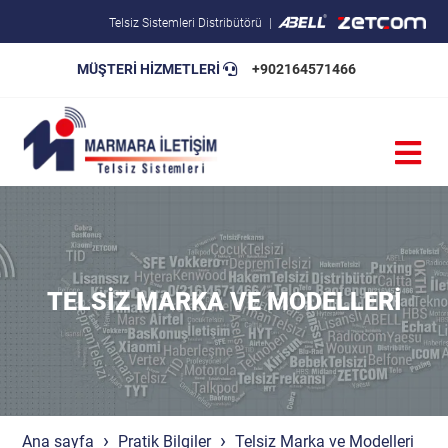
Telsiz Sistemleri Distribütörü
MÜŞTERİ HİZMETLERİ
+902164571466
Blog
Pratik Bilgiler
Teknik Şartnameler
TELSIZ MARKA VE MODELLERI
Ana sayfa
Pratik Bilgiler
Telsiz Marka ve Modelleri