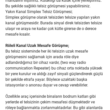
mandalını iliştiriniz. Kulaklığı da kulak içine yerleştiriniz.
Bu şekilde sağlıklı telsiz görüşmesi yapabilirsiniz.
Yakın Kanal Simplex Telsiz Görüşmesi;
Simplex görüşme olarak telsizden telsize yapılan yakın
kanal görüşmesidir. Burada sinyal direk telsizden telsize
ulaşır ve araya ne kadar çok kütle girerse de o derece
mesafe kısalır.
Röleli Kanal Uzak Mesafe Görüşme;
Bu telsiz sisteminde her iki telsizin uzak mesafe
görüşmesini sağlamak için arada röle diye
adlandırdığımız bir cihaz vardır, (two way radio
communication Repeater) bu cihaz orta noktada yüksek
bir yere kurulur ve aldığı zayıf sinyali güçlendirerek güçlü
bir şekilde etrafa yayar. Böylece uzaktaki başka
istasyonlar o anonsu duyar ve cevap verebilirler.
Özellikle araç içerisinde binaların bodrum katları gibi
yerlerde el telsizinin çekim mesafesi düşmektedir ve
röleye bağlanmakta zorlanmaktadırlar. Bu gibi alanlarda