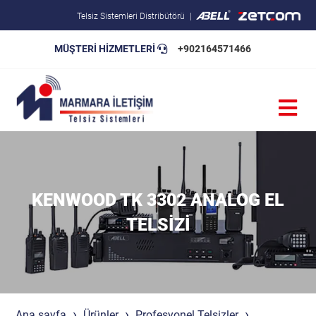
Telsiz Sistemleri Distribütörü
MÜŞTERİ HİZMETLERİ
+902164571466
Blog
Pratik Bilgiler
Teknik Şartnameler
KENWOOD TK 3302 ANALOG EL
TELSIZI
Ana sayfa
Ürünler
Profesyonel Telsizler