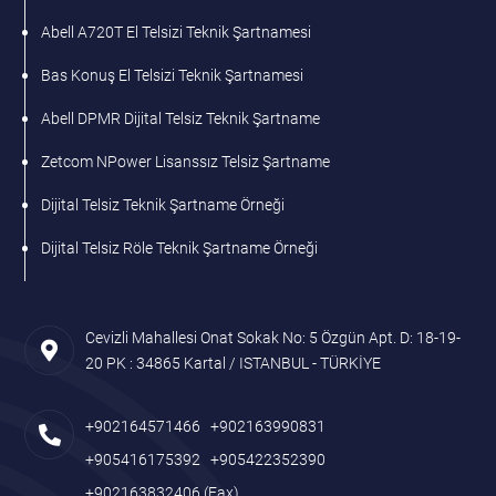
Abell A720T El Telsizi Teknik Şartnamesi
Bas Konuş El Telsizi Teknik Şartnamesi
Abell DPMR Dijital Telsiz Teknik Şartname
Zetcom NPower Lisanssız Telsiz Şartname
Dijital Telsiz Teknik Şartname Örneği
Dijital Telsiz Röle Teknik Şartname Örneği
Cevizli Mahallesi Onat Sokak No: 5 Özgün Apt. D: 18-19-
20 PK : 34865 Kartal / ISTANBUL - TÜRKİYE
+902164571466
+902163990831
+905416175392
+905422352390
+902163832406
(Fax)