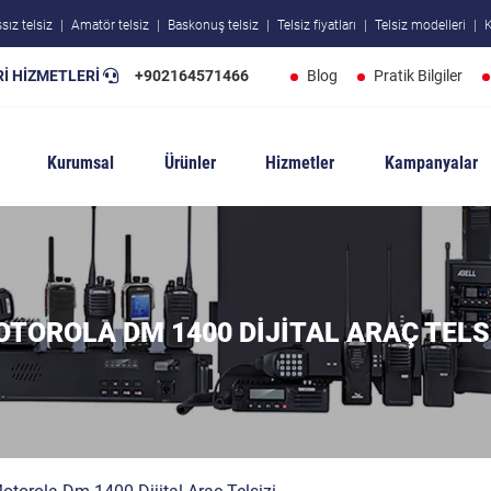
sız telsiz
Amatör telsiz
Baskonuş telsiz
Telsiz fiyatları
Telsiz modelleri
K
İ HİZMETLERİ
+902164571466
Blog
Pratik Bilgiler
Kurumsal
Ürünler
Hizmetler
Kampanyalar
TOROLA DM 1400 DIJITAL ARAÇ TELS