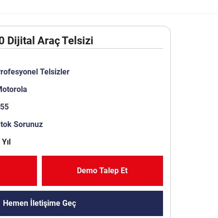
Dijital Araç Telsizi
rofesyonel Telsizler
otorola
555
Stok Sorunuz
 Yıl
Demo Talep Et
Hemen İletişime Geç