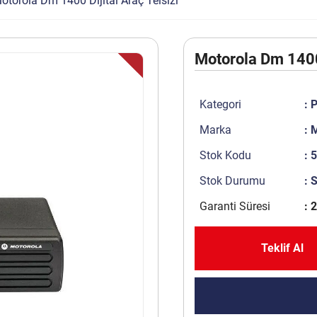
otorola Dm 1400 Dijital Araç Telsizi
Motorola Dm 1400 
Kategori
:
P
Marka
:
M
Stok Kodu
: 
Stok Durumu
: 
Garanti Süresi
: 2
Teklif Al