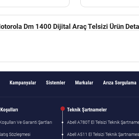
otorola Dm 1400 Dijital Araç Telsizi Ürün Deta
Kampanyalar
Sistemler
Markalar
Arıza Sorgulama
Koşulları
Teknik Şartnameler
oşulları Ve Garanti Şartları
Abell A780T El Telsizi Teknik Şartname
Satış Sözleşmesi
Abell A511 El Telsizi Teknik Şartnames