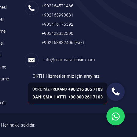
+902164571466
mesi
+902163990831
si
+905416175392
name
+905422352390
+902163832406
(Fax)
si
i
info@marmarailetisim.com
name
OKTH Hizmetlerimiz için arayınız
tname
+90 216 305 7103
ÜCRETSİZ FREKANS
DANIŞMA HATTI
+90 800 261 7103
neği
Her hakkı saklıdır.