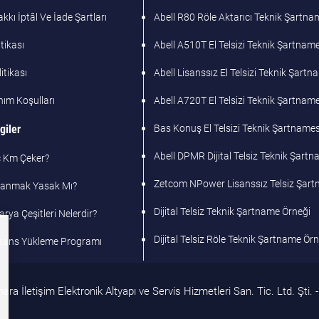
kı İptâl Ve İade Şartları
Abell R80 Röle Aktarıcı Teknik Şartna
tikası
Abell A510T El Telsizi Teknik Şartname
litikası
Abell Lisanssız El Telsizi Teknik Şart
nım Koşulları
Abell A720T El Telsizi Teknik Şartname
giler
Bas Konuş El Telsizi Teknik Şartnames
Abell DPMR Dijital Telsiz Teknik Şart
ç Km Çeker?
Zetcom NPower Lisanssız Telsiz Şar
llanmak Yasak Mı?
Dijital Telsiz Teknik Şartname Örneği
arya Çeşitleri Nelerdir?
Dijital Telsiz Röle Teknik Şartname Ör
ekans Yükleme Programı
a İletişim Elektronik Altyapı ve Servis Hizmetleri San. Tic. Ltd. Şti. - 