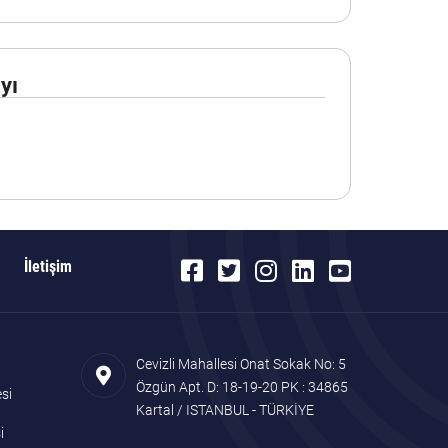
yı
İletişim
Cevizli Mahallesi Onat Sokak No: 5
Özgün Apt. D: 18-19-20 PK : 34865
si
Kartal / ISTANBUL - TÜRKİYE
i