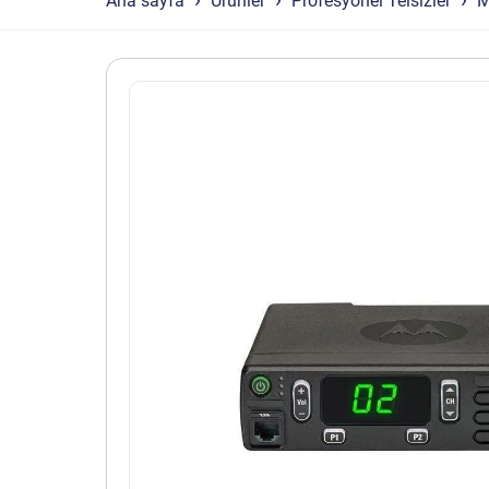
Ana sayfa
Ürünler
Profesyonel Telsizler
M