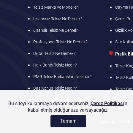
Telsiz Marka ve Modelleri
Cayma Hak
Lisanssız Telsiz Ne Demek?
Çerez Poli
Lisanslı Telsiz Ne Demek?
Gizlilik Po
Profesyonel Telsiz Ne Demek?
Site Kulla
Dijital Telsiz Ne Demek?
Pratik Bil
Halk Bandı Telsiz Nedir?
Telsiz Ka
PMR Telsiz Frekansları Nelerdir?
Telsiz Ku
Bas Konuş Telsiz Nedir?
Telsiz Bat
Bas Konuş Telsiz Nasıl Çalışır?
Telsiz Fr
Bu siteyi kullanmaya devam ederseniz,
Çerez Politikası
'nı
kabul etmiş olduğunuzu varsayacağız.
Tamam
Copyright © Marmar