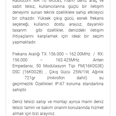
Radiocom MR 10 MODEL marin deniz araç ve
sabit telsiz, kullanıcılarına güçlü bir iletişim
deneyimi sunan teknik özelliklere sahip etkileyici
bir cihazdır. Yüksek çıkış gücü, esnek frekans
seçeneği, kullanıcı dostu arayüz, dayanıklı
tasarım gibi özellikler, denizdeki iletişim
ihtiyaçlarını karşılamak için ideal bir seçim
yapmaktadır.
Frekans Aralığı
TX: 156.000 – 162.00MHz /
RX:
156.000 – 163.425MHz.
Anten
Empedansı,
50
Modülasyon Tipi
FM(16K0G3E)
DSC (16K0G2B) ,
Çıkış Gücü
25W/1W,
Ağırlık
721gr (mikrofon dahil)
su
geçirmezlik
Özellikleri
IP-67 koruma standartına
sahiptir.
Deniz telsizi satışı ve montajı ayrıca marin deniz
telsizi tamiri ve bakım onarım konularında hizmet
almak için bizi arayınız.