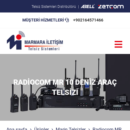
Telsiz Sistemleri Distribütörü
MÜŞTERİ HİZMETLERİ
+902164571466
Blog
Pratik Bilgiler
Teknik Şartnameler
RADIOCOM MR 10 DENIZ ARAÇ
TELSIZI
Ana sayfa
Ürünler
Marin Telsizler
Radiocom MR