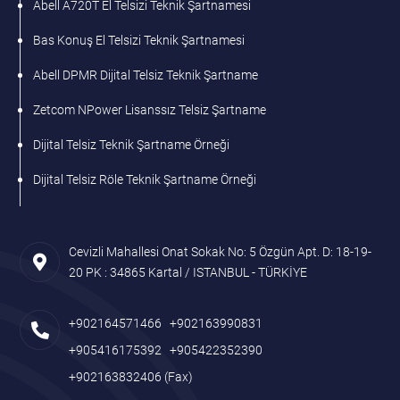
Abell A720T El Telsizi Teknik Şartnamesi
Bas Konuş El Telsizi Teknik Şartnamesi
Abell DPMR Dijital Telsiz Teknik Şartname
Zetcom NPower Lisanssız Telsiz Şartname
Dijital Telsiz Teknik Şartname Örneği
Dijital Telsiz Röle Teknik Şartname Örneği
Cevizli Mahallesi Onat Sokak No: 5 Özgün Apt. D: 18-19-
20 PK : 34865 Kartal / ISTANBUL - TÜRKİYE
+902164571466
+902163990831
+905416175392
+905422352390
+902163832406
(Fax)