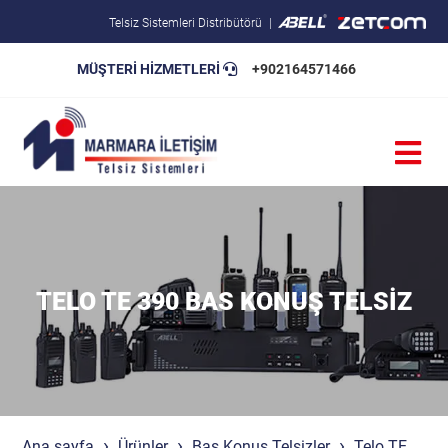
Telsiz Sistemleri Distribütörü
MÜŞTERİ HİZMETLERİ
+902164571466
Blog
Pratik Bilgiler
Teknik Şartnameler
TELO TE 390 BAS KONUŞ TELSIZ
Ana sayfa
Ürünler
Bas Konuş Telsizler
Telo TE