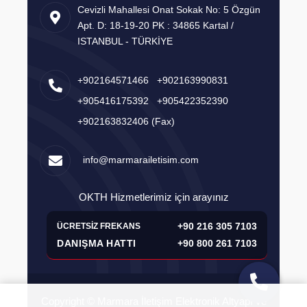
Cevizli Mahallesi Onat Sokak No: 5 Özgün
Apt. D: 18-19-20 PK : 34865 Kartal /
ISTANBUL - TÜRKİYE
+902164571466
+902163990831
+905416175392
+905422352390
+902163832406
(Fax)
info@marmarailetisim.com
OKTH Hizmetlerimiz için arayınız
+90 216 305 7103
ÜCRETSİZ FREKANS
DANIŞMA HATTI
+90 800 261 7103
Copyright © Marmara İletişim Elektronik Altyapı ve