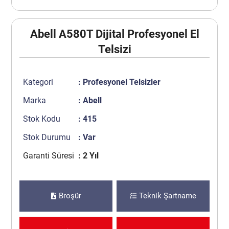
Abell A580T Dijital Profesyonel El
Telsizi
Kategori
:
Profesyonel Telsizler
Marka
:
Abell
Stok Kodu
: 415
Stok Durumu
: Var
Garanti Süresi
: 2 Yıl
Broşür
Teknik Şartname