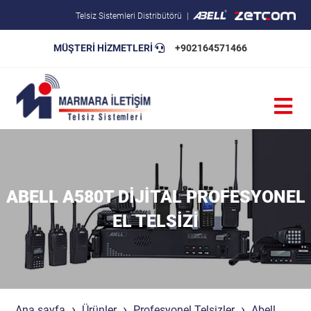
Telsiz Sistemleri Distribütörü
MÜŞTERİ HİZMETLERİ
+902164571466
Blog
Pratik Bilgiler
Teknik Şartnameler
ABELL A580T DIJITAL PROFESYONEL
EL TELSIZI
Ana sayfa
Ürünler
Profesyonel Telsizler
Abell