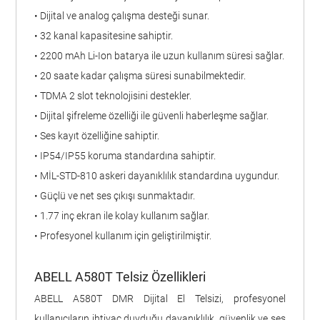
• Dijital ve analog çalışma desteği sunar.
• 32 kanal kapasitesine sahiptir.
• 2200 mAh Li-Ion batarya ile uzun kullanım süresi sağlar.
• 20 saate kadar çalışma süresi sunabilmektedir.
• TDMA 2 slot teknolojisini destekler.
• Dijital şifreleme özelliği ile güvenli haberleşme sağlar.
• Ses kayıt özelliğine sahiptir.
• IP54/IP55 koruma standardına sahiptir.
• MİL-STD-810 askeri dayanıklılık standardına uygundur.
• Güçlü ve net ses çıkışı sunmaktadır.
• 1.77 inç ekran ile kolay kullanım sağlar.
• Profesyonel kullanım için geliştirilmiştir.
ABELL A580T Telsiz Özellikleri
ABELL A580T DMR Dijital El Telsizi, profesyonel
kullanıcıların ihtiyaç duyduğu dayanıklılık, güvenlik ve ses