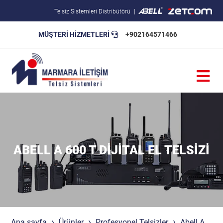
Telsiz Sistemleri Distribütörü
MÜŞTERİ HİZMETLERİ
+902164571466
Blog
Pratik Bilgiler
Teknik Şartnameler
ABELL A 600 T DIJITAL EL TELSIZI
Ana sayfa
Ürünler
Profesyonel Telsizler
Abell A