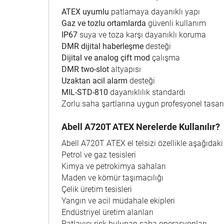
ATEX uyumlu
patlamaya dayanıklı yapı
Gaz ve tozlu ortamlarda
güvenli kullanım
IP67
suya ve toza karşı dayanıklı koruma
DMR dijital haberleşme
desteği
Dijital ve analog çift mod
çalışma
DMR two-slot
altyapısı
Uzaktan acil alarm
desteği
MIL-STD-810
dayanıklılık standardı
Zorlu saha şartlarına uygun profesyonel tasar
Abell A720T ATEX Nerelerde Kullanılır?
Abell A720T ATEX el telsizi özellikle aşağıdaki s
Petrol ve gaz tesisleri
Kimya ve petrokimya sahaları
Maden ve kömür taşımacılığı
Çelik üretim tesisleri
Yangın ve acil müdahale ekipleri
Endüstriyel üretim alanları
Patlayıcı risk bulunan saha operasyonları