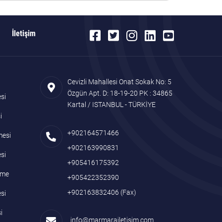
İletişim
Cevizli Mahallesi Onat Sokak No: 5
Özgün Apt. D: 18-19-20 PK : 34865
si
Kartal / ISTANBUL - TÜRKİYE
i
+902164571466
mesi
+902163990831
si
+905416175392
name
+905422352390
+902163832406
(Fax)
si
i
info@marmarailetisim.com