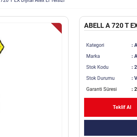
20 T EX Dijital Atex El Telsizi
ABELL A 720 T EX D
Kategori
:
A
Marka
:
A
Stok Kodu
: 
Stok Durumu
: 
Garanti Süresi
: 2
Teklif Al