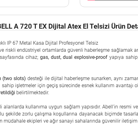
ELL A 720 T EX Dijital Atex El Telsizi Ürün Det
lı IP 67 Metal Kasa Dijital Profesyonel Telsiz
z ve riskli endüstriyel ortamlarda güvenli haberleşme sağlamak a
 sayfasında cihaz;
gas, dust, dual explosive-proof
yapıya sahip
 (two slots)
desteği ile dijital haberleşme sunarken, aynı zam
sahip işletmeler için geçiş sürecinde esnek kullanım avantajı o
etildiği
belirtilmektedir.
eli alanlarda kullanıma uygun sağlam yapısıdır. Abell’in resmi ve
u şekilde zorlu çalışma koşullarına dayanacak biçimde tasarlanm
gın müdahale ekipleri ve ağır sanayi sahalarında güvenilir iletiş