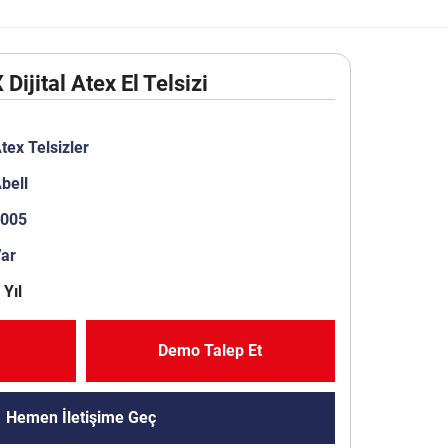
ijital Atex El Telsizi
tex Telsizler
bell
2005
Var
 Yıl
Demo Talep Et
Hemen İletişime Geç