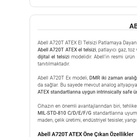
AB
Abell A720T ATEX El Telsizi Patlamaya Dayanık
Abell A720T ATEX el telsizi
, patlayıcı gaz, to
dijital el telsizi
modelidir. Abell’in resmi ürün
tanıtılmaktadır.
Abell A720T Ex modeli,
DMR iki zaman aralığı
da sağlar. Bu sayede mevcut analog altyapıya 
ATEX standartlarına uygun intrinsically safe ür
Cihazın en önemli avantajlarından biri, tehlik
MIL-STD-810 C/D/E/F/G
standartlarına uyuml
maden, çelik üretimi, endüstriyel tesisler, yan
Abell A720T ATEX Öne Çıkan Özellikler