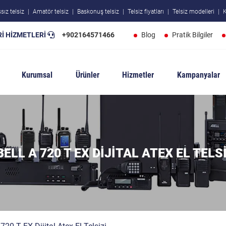
sız telsiz
Amatör telsiz
Baskonuş telsiz
Telsiz fiyatları
Telsiz modelleri
K
İ HİZMETLERİ
+902164571466
Blog
Pratik Bilgiler
Kurumsal
Ürünler
Hizmetler
Kampanyalar
ELL A 720 T EX DIJITAL ATEX EL TELS