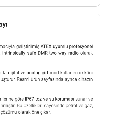
ayı
macıyla geliştirilmiş
ATEX uyumlu profesyonel
,
intrinsically safe DMR two way radio
olarak
anda
dijital ve analog çift mod
kullanım imkânı
luşturur. Resmi ürün sayfasında ayrıca cihazın
rilerine göre
IP67 toz ve su koruması
sunar ve
ıştır. Bu özellikleri sayesinde petrol ve gaz,
im çözümü olarak öne çıkar.