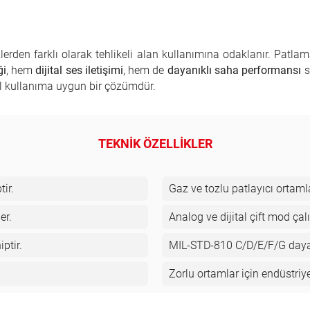
izlerden farklı olarak tehlikeli alan kullanımına odaklanır. Patl
ği
, hem
dijital ses iletişimi
, hem de
dayanıklı saha performansı
s
yel kullanıma uygun bir çözümdür.
TEKNİK ÖZELLİKLER
ir.
Gaz ve tozlu patlayıcı ortam
er.
Analog ve dijital çift mod çal
ptir.
MIL-STD-810 C/D/E/F/G dayan
Zorlu ortamlar için endüstriy