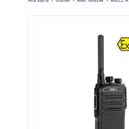
Ana sayfa
Ürünler
Atex Telsizler
ABELL A 7