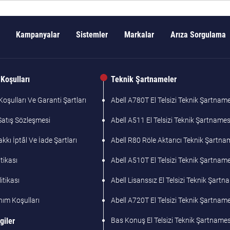
Kampanyalar
Sistemler
Markalar
Arıza Sorgulama
Koşulları
Teknik Şartnameler
oşulları Ve Garanti Şartları
Abell A780T El Telsizi Teknik Şartname
Satış Sözleşmesi
Abell A511 El Telsizi Teknik Şartnames
kı İptâl Ve İade Şartları
Abell R80 Röle Aktarıcı Teknik Şartna
tikası
Abell A510T El Telsizi Teknik Şartname
litikası
Abell Lisanssız El Telsizi Teknik Şart
nım Koşulları
Abell A720T El Telsizi Teknik Şartname
giler
Bas Konuş El Telsizi Teknik Şartnames