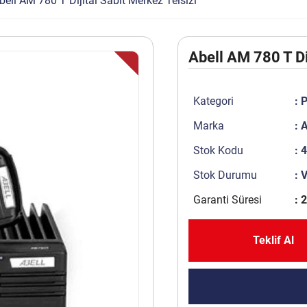
bell AM 780 T Dijital Sabit Merkez Telsizi
Abell AM 780 T Di
Kategori
:
P
Marka
:
A
Stok Kodu
: 
Stok Durumu
: 
Garanti Süresi
: 2
Teklif Al