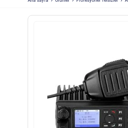
Ana sayfa
Ürünler
Profesyonel Telsizler
A