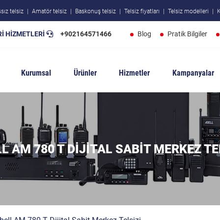
sız telsiz
Amatör telsiz
Baskonuş telsiz
Telsiz fiyatları
Telsiz modelleri
K
İ HİZMETLERİ
+902164571466
Blog
Pratik Bilgiler
Kurumsal
Ürünler
Hizmetler
Kampanyalar
L AM 780 T DIJITAL SABIT MERKEZ TE