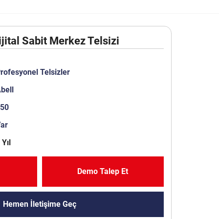
jital Sabit Merkez Telsizi
rofesyonel Telsizler
bell
450
Var
 Yıl
Demo Talep Et
Hemen İletişime Geç