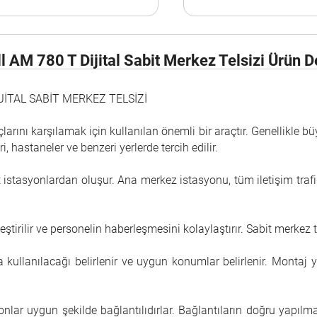
l AM 780 T Dijital Sabit Merkez Telsizi Ürün D
İTAL SABİT MERKEZ TELSİZİ
açlarını karşılamak için kullanılan önemli bir araçtır.
Genellikle bü
i, hastaneler ve benzeri yerlerde tercih edilir.
 istasyonlardan oluşur. Ana merkez istasyonu, tüm iletişim trafiği
leştirilir ve personelin haberleşmesini kolaylaştırır. Sabit merkez t
a kullanılacağı belirlenir ve uygun konumlar belirlenir. Monta
lar uygun şekilde bağlantılıdırlar. Bağlantıların doğru yapılması