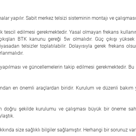
malar yapılır. Sabit merkez telsizi sisteminin montajı ve çalışmas
arak tescil edilmesi gerekmektedir. Yasal olmayan frekans kullanım
ç çıkışları BTK kanunu gereği 5w olmalıdır. Güç çıkışı yüksek
iyasadan telsizler toplatılabilir. Dolayısıyla gerek frekans ols
rlanmalıdır.
 yapılması ve güncellemelerin takip edilmesi gerekmektedir. Bu
sından en önemli araçlardan biridir. Kurulum ve düzenli bakım yap
nin doğru şekilde kurulumu ve çalışması büyük bir öneme sahi
laştık.
kında size sağlıklı bilgiler sağlamıştır. Herhangi bir sorunuz vars