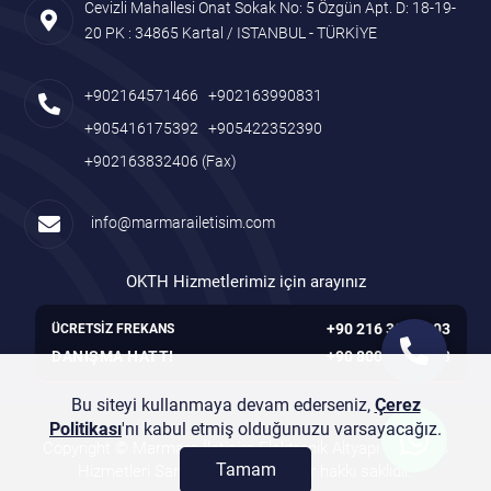
Cevizli Mahallesi Onat Sokak No: 5 Özgün Apt. D: 18-19-
20 PK : 34865 Kartal / ISTANBUL - TÜRKİYE
+902164571466
+902163990831
+905416175392
+905422352390
+902163832406
(Fax)
info@marmarailetisim.com
OKTH Hizmetlerimiz için arayınız
+90 216 305 7103
ÜCRETSİZ FREKANS
DANIŞMA HATTI
+90 800 261 7103
Bu siteyi kullanmaya devam ederseniz,
Çerez
Politikası
'nı kabul etmiş olduğunuzu varsayacağız.
Copyright © Marmara İletişim Elektronik Altyapı ve Servis
Tamam
Hizmetleri San. Tic. Ltd. Şti. - Her hakkı saklıdır.