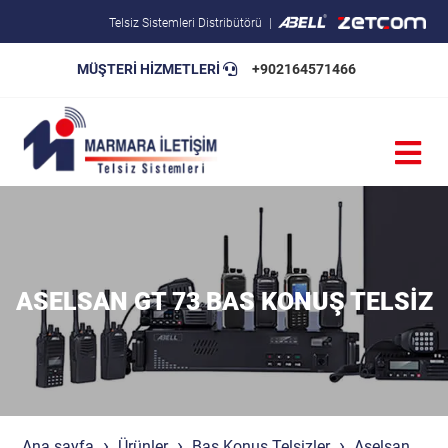
Telsiz Sistemleri Distribütörü
MÜŞTERİ HİZMETLERİ
+902164571466
Blog
Pratik Bilgiler
Teknik Şartnameler
ASELSAN GT 73 BAS KONUŞ TELSIZ
Ana sayfa
Ürünler
Bas Konuş Telsizler
Aselsan