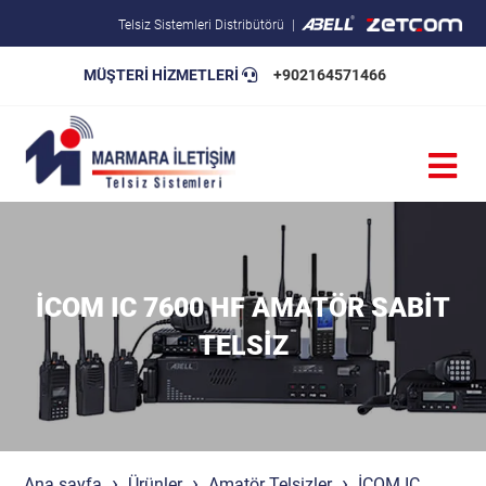
Telsiz Sistemleri Distribütörü
MÜŞTERİ HİZMETLERİ
+902164571466
Blog
Pratik Bilgiler
Teknik Şartnameler
İCOM IC 7600 HF AMATÖR SABIT
TELSIZ
Ana sayfa
Ürünler
Amatör Telsizler
İCOM IC