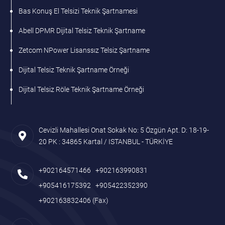
Bas Konuş El Telsizi Teknik Şartnamesi
Abell DPMR Dijital Telsiz Teknik Şartname
Zetcom NPower Lisanssız Telsiz Şartname
Dijital Telsiz Teknik Şartname Örneği
Dijital Telsiz Röle Teknik Şartname Örneği
Cevizli Mahallesi Onat Sokak No: 5 Özgün Apt. D: 18-19-
20 PK : 34865 Kartal / ISTANBUL - TÜRKİYE
+902164571466
+902163990831
+905416175392
+905422352390
+902163832406
(Fax)