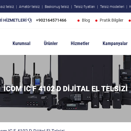
sız telsiz
Amatör telsiz
Baskonuş telsiz
Telsiz fiyatları
Telsiz modelleri
K
İ HİZMETLERİ
+902164571466
Blog
Pratik Bilgiler
Kurumsal
Ürünler
Hizmetler
Kampanyalar
İCOM IC F 4102 D DIJITAL EL TELSIZI