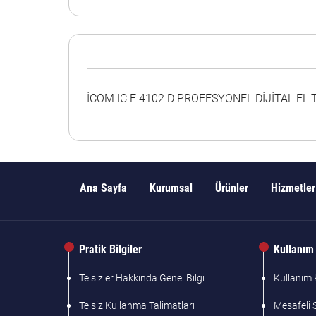
İCOM IC F 4102 D PROFESYONEL DİJİTAL EL T
Ana Sayfa
Kurumsal
Ürünler
Hizmetler
Pratik Bilgiler
Kullanım 
Telsizler Hakkında Genel Bilgi
Kullanım K
Telsiz Kullanma Talimatları
Mesafeli 