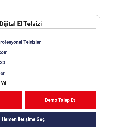
ijital El Telsizi
rofesyonel Telsizler
com
630
Var
 Yıl
Demo Talep Et
Hemen İletişime Geç