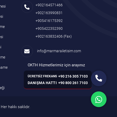
+902164571466
mesi
+902163990831
si
+905416175392
name
+905422352390
+902163832406
(Fax)
si
i
info@marmarailetisim.com
name
OKTH Hizmetlerimiz için arayınız
tname
+90 216 305 7103
ÜCRETSİZ FREKANS
DANIŞMA HATTI
+90 800 261 7103
neği
Her hakkı saklıdır.