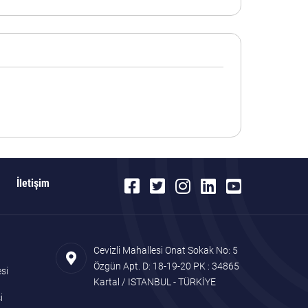
İletişim
Cevizli Mahallesi Onat Sokak No: 5
Özgün Apt. D: 18-19-20 PK : 34865
si
Kartal / ISTANBUL - TÜRKİYE
i