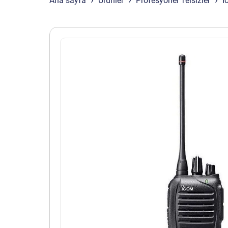
Ana sayfa
Ürünler
Profesyonel Telsizler
İ