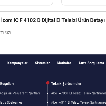
İcom IC F 4102 D Dijital El Telsizi Ürün Detayı
ELSİZİ
Kampanyalar
Sistemler
Markalar
Arıza Sorgulama
Koşulları
Teknik Şartnameler
oşulları Ve Garanti Şartları
Abell A780T El Telsizi Teknik Şartname
Satış Sözleşmesi
Abell A511 El Telsizi Teknik Şartnames