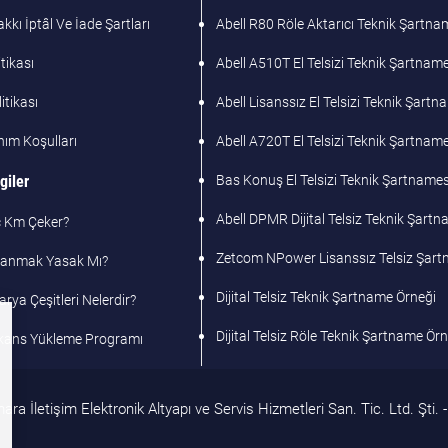
kı İptâl Ve İade Şartları
Abell R80 Röle Aktarıcı Teknik Şartna
tikası
Abell A510T El Telsizi Teknik Şartname
litikası
Abell Lisanssız El Telsizi Teknik Şart
nım Koşulları
Abell A720T El Telsizi Teknik Şartname
giler
Bas Konuş El Telsizi Teknik Şartnames
Abell DPMR Dijital Telsiz Teknik Şart
ç Km Çeker?
Zetcom NPower Lisanssız Telsiz Şar
llanmak Yasak Mı?
Dijital Telsiz Teknik Şartname Örneği
arya Çeşitleri Nelerdir?
Dijital Telsiz Röle Teknik Şartname Ör
ekans Yükleme Programı
a İletişim Elektronik Altyapı ve Servis Hizmetleri San. Tic. Ltd. Şti. - 