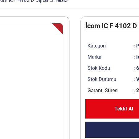
com IC F 4102 D Dijital El Telsizi
İcom IC F 4102 D D
Kategori
:
P
Marka
:
I
Stok Kodu
: 
Stok Durumu
: 
Garanti Süresi
: 2
Teklif Al