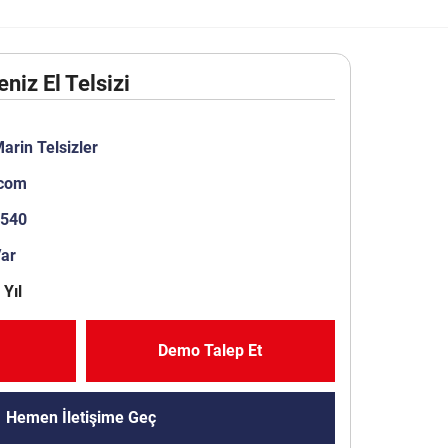
niz El Telsizi
arin Telsizler
com
2540
Var
 Yıl
Demo Talep Et
Hemen İletişime Geç