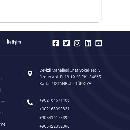
İletişim
Cevizli Mahallesi Onat Sokak No: 5
Özgün Apt. D: 18-19-20 PK : 34865
si
Kartal / ISTANBUL - TÜRKİYE
i
+902164571466
mesi
+902163990831
si
+905416175392
name
+905422352390