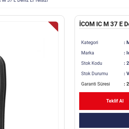
 M 37 E Deniz El Telsizi
İCOM IC M 37 E De
Kategori
:
M
Marka
:
I
Stok Kodu
: 
Stok Durumu
: 
Garanti Süresi
: 2
Teklif Al