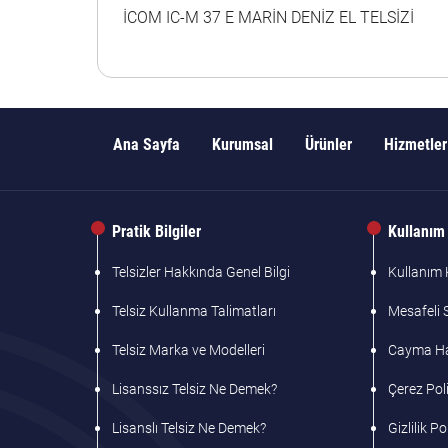
İCOM IC-M 37 E MARİN DENİZ EL TELSİZİ
Ana Sayfa
Kurumsal
Ürünler
Hizmetler
Pratik Bilgiler
Kullanım 
Telsizler Hakkında Genel Bilgi
Kullanım K
Telsiz Kullanma Talimatları
Mesafeli 
Telsiz Marka ve Modelleri
Cayma Hak
Lisanssız Telsiz Ne Demek?
Çerez Poli
Lisanslı Telsiz Ne Demek?
Gizlilik Po