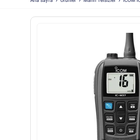
Ana sayfa
Ürünler
Marin Telsizler
İCOM IC