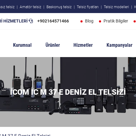
sız telsiz
Amatör telsiz
Baskonuş telsiz
Telsiz fiyatları
Telsiz modelleri
K
İ HİZMETLERİ
+902164571466
Blog
Pratik Bilgiler
Kurumsal
Ürünler
Hizmetler
Kampanyalar
İCOM IC M 37 E DENIZ EL TELSIZI