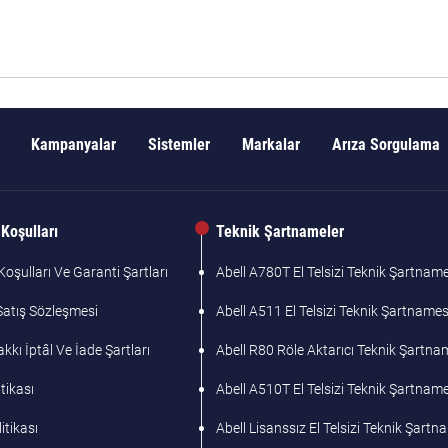
Kampanyalar
Sistemler
Markalar
Arıza Sorgulama
Koşulları
Teknik Şartnameler
oşulları Ve Garanti Şartları
Abell A780T El Telsizi Teknik Şartname
Satış Sözleşmesi
Abell A511 El Telsizi Teknik Şartnames
kı İptâl Ve İade Şartları
Abell R80 Röle Aktarıcı Teknik Şartna
tikası
Abell A510T El Telsizi Teknik Şartname
litikası
Abell Lisanssız El Telsizi Teknik Şart