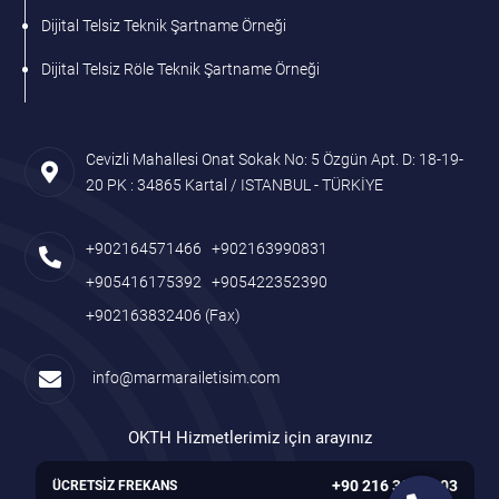
Dijital Telsiz Teknik Şartname Örneği
Dijital Telsiz Röle Teknik Şartname Örneği
Cevizli Mahallesi Onat Sokak No: 5 Özgün Apt. D: 18-19-
20 PK : 34865 Kartal / ISTANBUL - TÜRKİYE
+902164571466
+902163990831
+905416175392
+905422352390
+902163832406
(Fax)
info@marmarailetisim.com
OKTH Hizmetlerimiz için arayınız
+90 216 305 7103
ÜCRETSİZ FREKANS