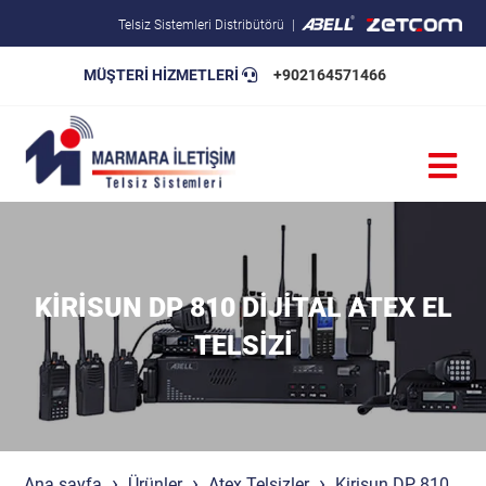
Telsiz Sistemleri Distribütörü
MÜŞTERİ HİZMETLERİ
+902164571466
Blog
Pratik Bilgiler
Teknik Şartnameler
KIRISUN DP 810 DIJITAL ATEX EL
TELSIZI
Ana sayfa
Ürünler
Atex Telsizler
Kirisun DP 810