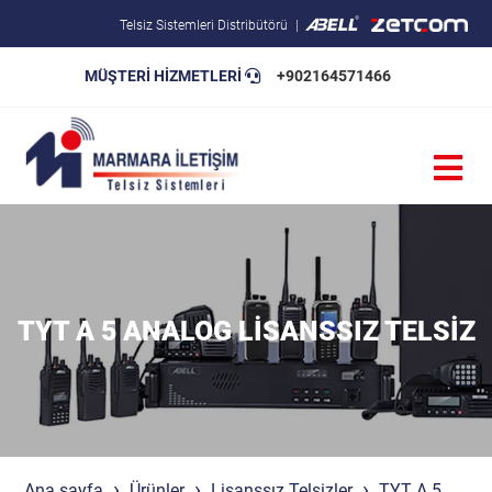
Telsiz Sistemleri Distribütörü
MÜŞTERİ HİZMETLERİ
+902164571466
Blog
Pratik Bilgiler
Teknik Şartnameler
TYT A 5 ANALOG LISANSSIZ TELSIZ
Ana sayfa
Ürünler
Lisanssız Telsizler
TYT A 5