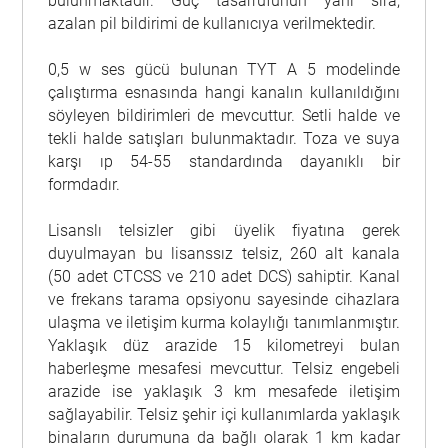
bulunmaktadır. Güç tasarrufunun yanı sıra,
azalan pil bildirimi de kullanıcıya verilmektedir.
0,5 w ses gücü bulunan TYT A 5 modelinde
çalıştırma esnasında hangi kanalın kullanıldığını
söyleyen bildirimleri de mevcuttur. Setli halde ve
tekli halde satışları bulunmaktadır. Toza ve suya
karşı ıp 54-55 standardında dayanıklı bir
formdadır.
Lisanslı telsizler gibi üyelik fiyatına gerek
duyulmayan bu lisanssız telsiz, 260 alt kanala
(50 adet CTCSS ve 210 adet DCS) sahiptir. Kanal
ve frekans tarama opsiyonu sayesinde cihazlara
ulaşma ve iletişim kurma kolaylığı tanımlanmıştır.
Yaklaşık düz arazide 15 kilometreyi bulan
haberleşme mesafesi mevcuttur. Telsiz engebeli
arazide ise yaklaşık 3 km mesafede iletişim
sağlayabilir. Telsiz şehir içi kullanımlarda yaklaşık
binaların durumuna da bağlı olarak 1 km kadar