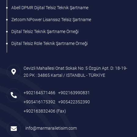
Abell DPMR Dijital Telsiz Teknik Şartname
Zetcom NPower Lisanssız Telsiz Şartname
Dijital Telsiz Teknik Şartname Örneği
Dijital Telsiz Röle Teknik Şartname Örneği
Cevizli Mahallesi Onat Sokak No: 5 Özgün Apt. D: 18-19-
20 PK : 34865 Kartal / ISTANBUL - TÜRKİYE
+902164571466
+902163990831
+905416175392
+905422352390
+902163832406
(Fax)
info@marmarailetisim.com