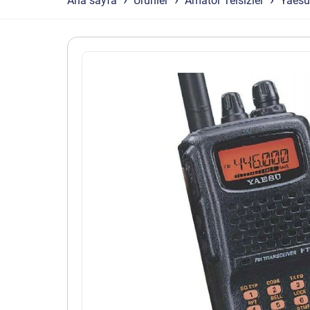
Ana sayfa
Ürünler
Amatör Telsizler
Yaesu