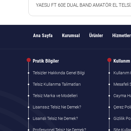
YAESU FT 60E DUAL BAND AMATÖR EL TELSİ
Ana Sayfa
Kurumsal
Ürünler
Hizmetler
Pratik Bilgiler
Kullanım 
Telsizler Hakkında Genel Bilgi
Kullanım K
Telsiz Kullanma Talimatları
Mesafeli 
Telsiz Marka ve Modelleri
Cayma Hak
Lisanssız Telsiz Ne Demek?
Çerez Poli
Lisanslı Telsiz Ne Demek?
Gizlilik Po
Profesyonel Telsiz Ne Demek?
Site Kulla