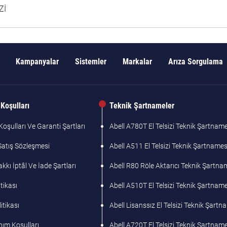
Zİ
Kampanyalar
Sistemler
Markalar
Arıza Sorgulama
Koşulları
Teknik Şartnameler
oşulları Ve Garanti Şartları
Abell A780T El Telsizi Teknik Şartname
Satış Sözleşmesi
Abell A511 El Telsizi Teknik Şartnames
kı İptâl Ve İade Şartları
Abell R80 Röle Aktarıcı Teknik Şartna
tikası
Abell A510T El Telsizi Teknik Şartname
litikası
Abell Lisanssız El Telsizi Teknik Şart
nım Koşulları
Abell A720T El Telsizi Teknik Şartname