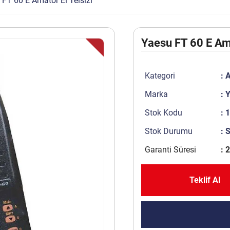
 FT 60 E Amatör El Telsizi
Yaesu FT 60 E Ama
Kategori
:
A
Marka
:
Y
Stok Kodu
: 
Stok Durumu
: 
Garanti Süresi
: 2
Teklif Al