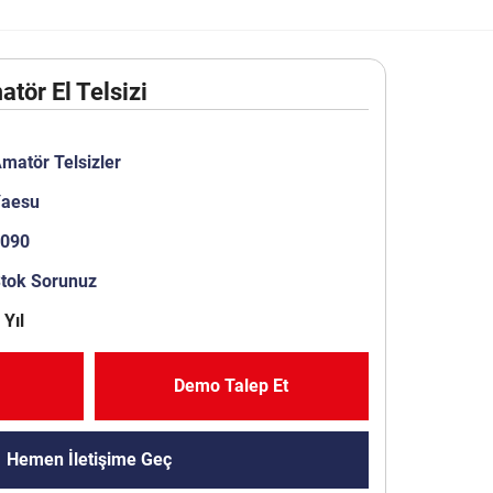
tör El Telsizi
matör Telsizler
aesu
1090
Stok Sorunuz
 Yıl
Demo Talep Et
Hemen İletişime Geç