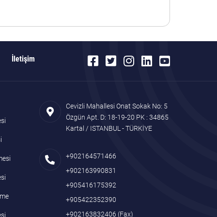
İletişim
Cevizli Mahallesi Onat Sokak No: 5
Özgün Apt. D: 18-19-20 PK : 34865
si
Kartal / ISTANBUL - TÜRKİYE
i
+902164571466
mesi
+902163990831
si
+905416175392
name
+905422352390
+902163832406
(Fax)
si