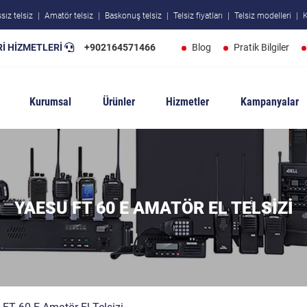
sız telsiz
Amatör telsiz
Baskonuş telsiz
Telsiz fiyatları
Telsiz modelleri
K
İ HİZMETLERİ
+902164571466
Blog
Pratik Bilgiler
Kurumsal
Ürünler
Hizmetler
Kampanyalar
YAESU FT 60 E AMATÖR EL TELSIZI