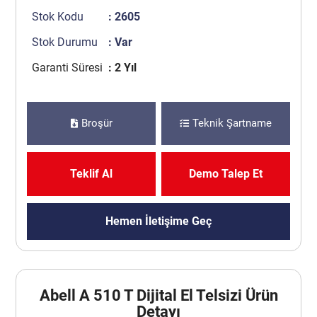
Stok Kodu
: 2605
Stok Durumu
: Var
Garanti Süresi
: 2 Yıl
Broşür
Teknik Şartname
Teklif Al
Demo Talep Et
Hemen İletişime Geç
Abell A 510 T Dijital El Telsizi Ürün
Detayı