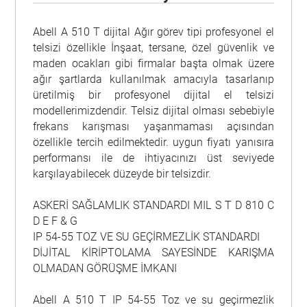
Abell A 510 T dijital Ağır görev tipi profesyonel el
telsizi özellikle İnşaat, tersane, özel güvenlik ve
maden ocakları gibi firmalar başta olmak üzere
ağır şartlarda kullanılmak amacıyla tasarlanıp
üretilmiş bir profesyonel dijital el telsizi
modellerimizdendir. Telsiz dijital olması sebebiyle
frekans karışması yaşanmaması açısından
özellikle tercih edilmektedir. uygun fiyatı yanısıra
performansı ile de ihtiyacınızı üst seviyede
karşılayabilecek düzeyde bir telsizdir.
ASKERİ SAĞLAMLIK STANDARDI MIL S T D 810 C
D E F & G
IP 54-55 TOZ VE SU GEÇİRMEZLİK STANDARDI
DİJİTAL KİRİPTOLAMA SAYESİNDE KARIŞMA
OLMADAN GÖRÜŞME İMKANI
Abell A 510 T IP 54-55 Toz ve su geçirmezlik