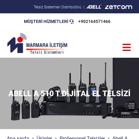
Telsiz Sistemleri Distribütörü
MÜŞTERİ HİZMETLERİ
+902164571466
Blog
Pratik Bilgiler
Teknik Şartnameler
ABELL A 510 T DIJITAL EL TELSIZI
Ana sayfa
Ürünler
Profesyonel Telsizler
Abell A