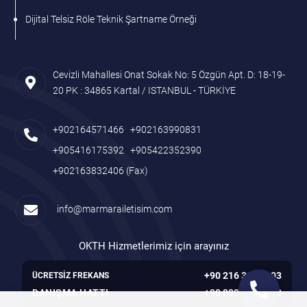
Dijital Telsiz Röle Teknik Şartname Örneği
Cevizli Mahallesi Onat Sokak No: 5 Özgün Apt. D: 18-19-
20 PK : 34865 Kartal / ISTANBUL - TÜRKİYE
+902164571466
+902163990831
+905416175392
+905422352390
+902163832406
(Fax)
info@marmarailetisim.com
OKTH Hizmetlerimiz için arayınız
+90 216 305 7103
ÜCRETSİZ FREKANS
DANIŞMA HATTI
+90 800 261 7103