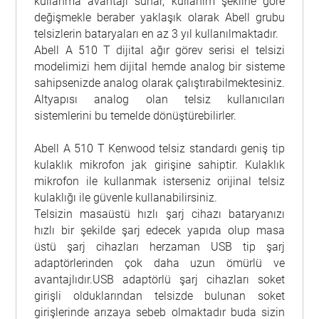
kullanma avantajı sunar, kullanım şekline göre
değişmekle beraber yaklaşık olarak Abell grubu
telsizlerin bataryaları en az 3 yıl kullanılmaktadır.
Abell A 510 T dijital ağır görev serisi el telsizi
modelimizi hem dijital hemde analog bir sisteme
sahipsenizde analog olarak çalıştırabilmektesiniz.
Altyapısı analog olan telsiz kullanıcıları
sistemlerini bu temelde dönüştürebilirler.
Abell A 510 T Kenwood telsiz standardı geniş tip
kulaklık mikrofon jak girişine sahiptir. Kulaklık
mikrofon ile kullanmak isterseniz orijinal telsiz
kulaklığı ile güvenle kullanabilirsiniz.
Telsizin masaüstü hızlı şarj cihazı bataryanızı
hızlı bir şekilde şarj edecek yapıda olup masa
üstü şarj cihazları herzaman USB tip şarj
adaptörlerinden çok daha uzun ömürlü ve
avantajlıdır.USB adaptörlü şarj cihazları soket
girişli olduklarından telsizde bulunan soket
girişlerinde arızaya sebeb olmaktadır buda sizin