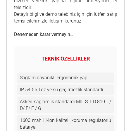
hizmet verecek yapıda dijital profesyonel el
telsizidir.
Detaylı bilgi ve demo talebiniz için için lütfen satış
temsilcilerimizle iletişim kurunuz
Denemeden karar vermeyin…
TEKNİK ÖZELLİKLER
Sağlam dayanıklı ergonomik yapı
IP 54-55 Toz ve su geçirmezlik standardı
Askeri sağlamlık standardı MIL S T D 810 C/
D/ E/ F / G
1600 mah Li-ion kaliteli koruma regülatörlü
batarya