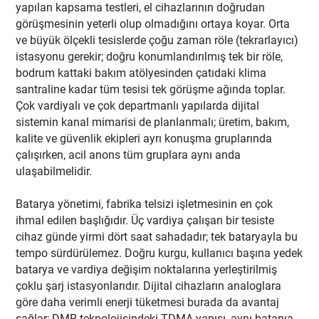
yapılan kapsama testleri, el cihazlarının doğrudan
görüşmesinin yeterli olup olmadığını ortaya koyar. Orta
ve büyük ölçekli tesislerde çoğu zaman röle (tekrarlayıcı)
istasyonu gerekir; doğru konumlandırılmış tek bir röle,
bodrum kattaki bakım atölyesinden çatıdaki klima
santraline kadar tüm tesisi tek görüşme ağında toplar.
Çok vardiyalı ve çok departmanlı yapılarda dijital
sistemin kanal mimarisi de planlanmalı; üretim, bakım,
kalite ve güvenlik ekipleri ayrı konuşma gruplarında
çalışırken, acil anons tüm gruplara aynı anda
ulaşabilmelidir.
Batarya yönetimi, fabrika telsizi işletmesinin en çok
ihmal edilen başlığıdır. Üç vardiya çalışan bir tesiste
cihaz günde yirmi dört saat sahadadır; tek bataryayla bu
tempo sürdürülemez. Doğru kurgu, kullanıcı başına yedek
batarya ve vardiya değişim noktalarına yerleştirilmiş
çoklu şarj istasyonlarıdır. Dijital cihazların analoglara
göre daha verimli enerji tüketmesi burada da avantaj
sağlar; DMR teknolojisindeki TDMA yapısı, aynı batarya