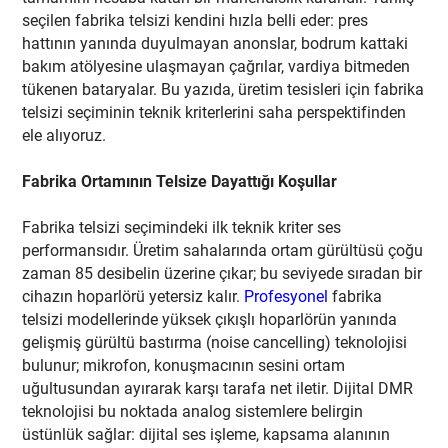
seçilen fabrika telsizi kendini hızla belli eder: pres
hattının yanında duyulmayan anonslar, bodrum kattaki
bakım atölyesine ulaşmayan çağrılar, vardiya bitmeden
tükenen bataryalar. Bu yazıda, üretim tesisleri için fabrika
telsizi seçiminin teknik kriterlerini saha perspektifinden
ele alıyoruz.
Fabrika Ortamının Telsize Dayattığı Koşullar
Fabrika telsizi seçimindeki ilk teknik kriter ses
performansıdır. Üretim sahalarında ortam gürültüsü çoğu
zaman 85 desibelin üzerine çıkar; bu seviyede sıradan bir
cihazın hoparlörü yetersiz kalır.
Profesyonel
fabrika
telsizi modellerinde yüksek çıkışlı hoparlörün yanında
gelişmiş gürültü bastırma (noise cancelling) teknolojisi
bulunur; mikrofon, konuşmacının sesini ortam
uğultusundan ayırarak karşı tarafa net iletir. Dijital DMR
teknolojisi bu noktada analog sistemlere belirgin
üstünlük sağlar: dijital ses işleme, kapsama alanının