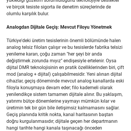
yüklediği gözetim sorumluluğunu teknolojiyle destekler
ve birçok tesiste sigorta ile denetim süreçlerinde de
olumlu karşılık bulur.
Analogdan Dijitale Geçiş: Mevcut Filoyu Yönetmek
Türkiye'deki üretim tesislerinin önemli bölümünde halen
analog telsiz filoları çalışır ve bu tesislerde fabrika telsizi
yenileme kararı, çoğu zaman "her şeyi bir anda
değiştirmek zorunda mıyız" endişesiyle ertelenir. Oysa
dijital DMR teknolojisinin en pratik özelliklerinden biri, çift
mod (analog + dijital) çalışabilmesidir. Yeni alınan dijital
cihazlar, geçiş döneminde mevcut analog kanallarda eski
filoyla konuşmaya devam eder; filo kademeli olarak
yenilendikçe sistem tamamen dijitale alınır. Bu yaklaşım,
yatırımı bütçe dönemlerine yaymayı mümkün kılar ve
üretimin tek bir gün bile iletişimsiz kalmamasını sağlar.
Geçiş planında kritik nokta, kanal haritasının baştan
doğru kurgulanmasıdır; dijitale geçen her departmanın
hangi tarihte hangi kanala taşınacağı önceden