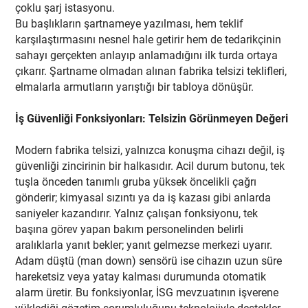
çoklu şarj istasyonu.
Bu başlıkların şartnameye yazılması, hem teklif
karşılaştırmasını nesnel hale getirir hem de tedarikçinin
sahayı gerçekten anlayıp anlamadığını ilk turda ortaya
çıkarır. Şartname olmadan alınan fabrika telsizi teklifleri,
elmalarla armutların yarıştığı bir tabloya dönüşür.
İş Güvenliği Fonksiyonları: Telsizin Görünmeyen Değeri
Modern fabrika telsizi, yalnızca konuşma cihazı değil, iş
güvenliği zincirinin bir halkasıdır. Acil durum butonu, tek
tuşla önceden tanımlı gruba yüksek öncelikli çağrı
gönderir; kimyasal sızıntı ya da iş kazası gibi anlarda
saniyeler kazandırır. Yalnız çalışan fonksiyonu, tek
başına görev yapan bakım personelinden belirli
aralıklarla yanıt bekler; yanıt gelmezse merkezi uyarır.
Adam düştü (man down) sensörü ise cihazın uzun süre
hareketsiz veya yatay kalması durumunda otomatik
alarm üretir. Bu fonksiyonlar, İSG mevzuatının işverene