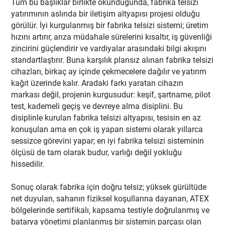
Tüm bu başlıklar birlikte okunduğunda, fabrika telsizi
yatırımının aslında bir iletişim altyapısı projesi olduğu
görülür. İyi kurgulanmış bir fabrika telsizi sistemi; üretim
hızını artırır, arıza müdahale sürelerini kısaltır, iş güvenliği
zincirini güçlendirir ve vardiyalar arasındaki bilgi akışını
standartlaştırır. Buna karşılık plansız alınan fabrika telsizi
cihazları, birkaç ay içinde çekmecelere dağılır ve yatırım
kağıt üzerinde kalır. Aradaki farkı yaratan cihazın
markası değil, projenin kurgusudur: keşif, şartname, pilot
test, kademeli geçiş ve devreye alma disiplini. Bu
disiplinle kurulan fabrika telsizi altyapısı, tesisin en az
konuşulan ama en çok iş yapan sistemi olarak yıllarca
sessizce görevini yapar; en iyi fabrika telsizi sisteminin
ölçüsü de tam olarak budur, varlığı değil yokluğu
hissedilir.
Sonuç olarak fabrika için doğru telsiz; yüksek gürültüde
net duyulan, sahanın fiziksel koşullarına dayanan, ATEX
bölgelerinde sertifikalı, kapsama testiyle doğrulanmış ve
batarya yönetimi planlanmış bir sistemin parçası olan