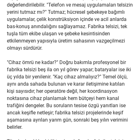
değerlendirilebilir. "Telefon ve mesaj uygulamaları telsizin
yerini tutmaz mı?" Tutmaz; hücresel şebekeye bağımlı
uygulamalar, çelik konstrüksiyon içinde ve acil anlarda
bas-konuş anındalığını sağlayamaz. Fabrika telsizi, tek
tuşla tüm ekibe ulaşan ve şebeke kesintisinden
etkilenmeyen yapısıyla üretim sahasının vazgeçilmezi
olmayı sürdürür.
"Cihaz ömrü ne kadar?" Doğru bakımla profesyonel bir
fabrika telsizi beş ila on yıl görev yapar; bataryalar ise iki
üç yılda bir yenilenir. "Kaç cihaz almalıyız?" Temel ölçü,
aynı anda sahada bulunan ve karar iletişimine katılan
kişi sayısıdır; her operatöre değil, her koordinasyon
noktasına cihaz planlamak hem bütçeyi hem kanal
trafiğini dengeler. Bu soruların tesise özgü yanıtları ise
ancak keşifle netleşir; fabrika telsizi projelerinde keşif
aşamasına ayrılan yarım gün, sonraki beş yılın verimini
belirler.