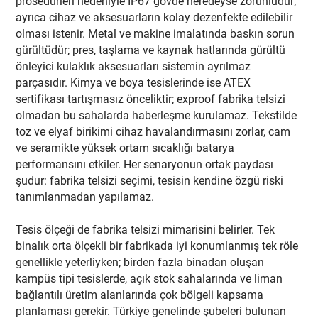
prosedürleri nedeniyle IP67 gövde neredeyse zorunludur;
ayrıca cihaz ve aksesuarların kolay dezenfekte edilebilir
olması istenir. Metal ve makine imalatında baskın sorun
gürültüdür; pres, taşlama ve kaynak hatlarında gürültü
önleyici kulaklık aksesuarları sistemin ayrılmaz
parçasıdır. Kimya ve boya tesislerinde ise ATEX
sertifikası tartışmasız önceliktir; exproof fabrika telsizi
olmadan bu sahalarda haberleşme kurulamaz. Tekstilde
toz ve elyaf birikimi cihaz havalandırmasını zorlar, cam
ve seramikte yüksek ortam sıcaklığı batarya
performansını etkiler. Her senaryonun ortak paydası
şudur: fabrika telsizi seçimi, tesisin kendine özgü riski
tanımlanmadan yapılamaz.
Tesis ölçeği de fabrika telsizi mimarisini belirler. Tek
binalık orta ölçekli bir fabrikada iyi konumlanmış tek röle
genellikle yeterliyken; birden fazla binadan oluşan
kampüs tipi tesislerde, açık stok sahalarında ve liman
bağlantılı üretim alanlarında çok bölgeli kapsama
planlaması gerekir. Türkiye genelinde şubeleri bulunan