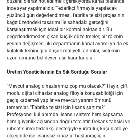
düzenli olarak not edilmeli; gerekiyorsa kanal planında
ince ayar yapılmalıdır. Tedarikçi firmayla yapılacak
yüzüncü gün değerlendirmesi, fabrika telsizi projesinin
kağıt üzerindeki tasarımı ile sahadaki gerçeğini
karşılaştırmak için ideal bir kontrol noktasıdır. Bu
değerlendirmeden çıkan küçük düzeltmeler; bir rölenin
yerinin değişmesi, iki departmanın kanal ayrımı ya da ek
kulaklık temini gibi düşük maliyetli adımlar, sistemin
uzun ömrünü belirleyen asıl kararlar olur.
Üretim Yöneticilerinin En Sık Sorduğu Sorular
"Mevcut analog cihazlarımız çöp mü olacak?" Hayır; çift
modlu dijital cihazlar analog filoyla konuşabildiği için
geçiş kademeli yapılır ve mevcut yatırım ömrünü
tamamlar. "Fabrika telsizi için lisans şart mı?"
Profesyonel kullanımda lisanslı sistem hem kapsama
hem güvenlik açısından doğru tercihtir; frekans tahsisi ve
ruhsat süreci tedarikçi desteğiyle yürütülür, küçük atölye
ölçeğinde ise lisanssız cihazlar başlangıç için