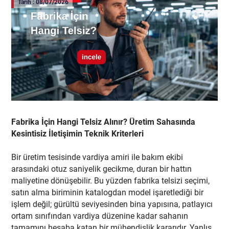
Tarih : 08/07/2026
Fabrika İçin Hangi Telsiz Alınır? Üretim Sahasında
Kesintisiz İletişimin Teknik Kriterleri
Bir üretim tesisinde vardiya amiri ile bakım ekibi
arasındaki otuz saniyelik gecikme, duran bir hattın
maliyetine dönüşebilir. Bu yüzden fabrika telsizi seçimi,
satın alma biriminin katalogdan model işaretlediği bir
işlem değil; gürültü seviyesinden bina yapısına, patlayıcı
ortam sınıfından vardiya düzenine kadar sahanın
tamamını hesaba katan bir mühendislik kararıdır. Yanlış