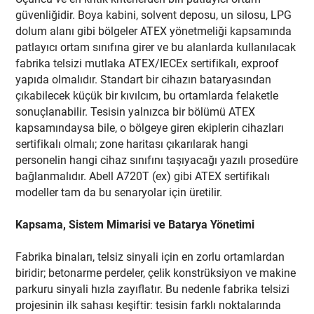
güvenliğidir. Boya kabini, solvent deposu, un silosu, LPG
dolum alanı gibi bölgeler ATEX yönetmeliği kapsamında
patlayıcı ortam sınıfına girer ve bu alanlarda kullanılacak
fabrika telsizi mutlaka ATEX/IECEx sertifikalı, exproof
yapıda olmalıdır. Standart bir cihazın bataryasından
çıkabilecek küçük bir kıvılcım, bu ortamlarda felaketle
sonuçlanabilir. Tesisin yalnızca bir bölümü ATEX
kapsamındaysa bile, o bölgeye giren ekiplerin cihazları
sertifikalı olmalı; zone haritası çıkarılarak hangi
personelin hangi cihaz sınıfını taşıyacağı yazılı prosedüre
bağlanmalıdır. Abell A720T (ex) gibi ATEX sertifikalı
modeller tam da bu senaryolar için üretilir.
Kapsama, Sistem Mimarisi ve Batarya Yönetimi
Fabrika binaları, telsiz sinyali için en zorlu ortamlardan
biridir; betonarme perdeler, çelik konstrüksiyon ve makine
parkuru sinyali hızla zayıflatır. Bu nedenle fabrika telsizi
projesinin ilk sahası keşiftir: tesisin farklı noktalarında