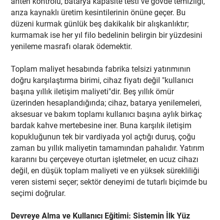
anten kontrolü, batarya kapasite testi ve gövde temizliği,
arıza kaynaklı üretim kesintilerinin önüne geçer. Bu
düzeni kurmak günlük beş dakikalık bir alışkanlıktır;
kurmamak ise her yıl filo bedelinin belirgin bir yüzdesini
yenileme masrafı olarak ödemektir.
Toplam maliyet hesabında fabrika telsizi yatırımının
doğru karşılaştırma birimi, cihaz fiyatı değil "kullanıcı
başına yıllık iletişim maliyeti"dir. Beş yıllık ömür
üzerinden hesaplandığında; cihaz, batarya yenilemeleri,
aksesuar ve bakım toplamı kullanıcı başına aylık birkaç
bardak kahve mertebesine iner. Buna karşılık iletişim
kopukluğunun tek bir vardiyada yol açtığı duruş, çoğu
zaman bu yıllık maliyetin tamamından pahalıdır. Yatırım
kararını bu çerçeveye oturtan işletmeler, en ucuz cihazı
değil, en düşük toplam maliyeti ve en yüksek sürekliliği
veren sistemi seçer; sektör deneyimi de tutarlı biçimde bu
seçimi doğrular.
Devreye Alma ve Kullanıcı Eğitimi: Sistemin İlk Yüz