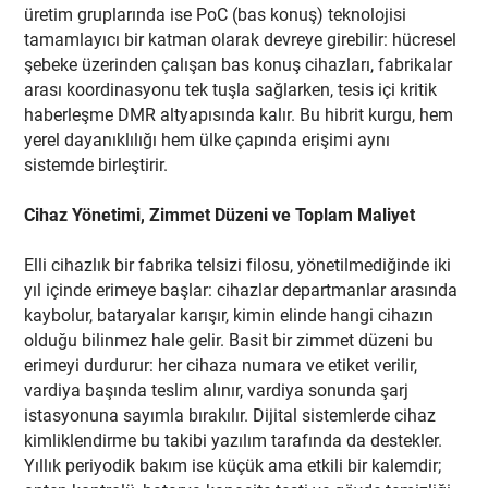
üretim gruplarında ise PoC (bas konuş) teknolojisi
tamamlayıcı bir katman olarak devreye girebilir: hücresel
şebeke üzerinden çalışan bas konuş cihazları, fabrikalar
arası koordinasyonu tek tuşla sağlarken, tesis içi kritik
haberleşme DMR altyapısında kalır. Bu hibrit kurgu, hem
yerel dayanıklılığı hem ülke çapında erişimi aynı
sistemde birleştirir.
Cihaz Yönetimi, Zimmet Düzeni ve Toplam Maliyet
Elli cihazlık bir fabrika telsizi filosu, yönetilmediğinde iki
yıl içinde erimeye başlar: cihazlar departmanlar arasında
kaybolur, bataryalar karışır, kimin elinde hangi cihazın
olduğu bilinmez hale gelir. Basit bir zimmet düzeni bu
erimeyi durdurur: her cihaza numara ve etiket verilir,
vardiya başında teslim alınır, vardiya sonunda şarj
istasyonuna sayımla bırakılır. Dijital sistemlerde cihaz
kimliklendirme bu takibi yazılım tarafında da destekler.
Yıllık periyodik bakım ise küçük ama etkili bir kalemdir;