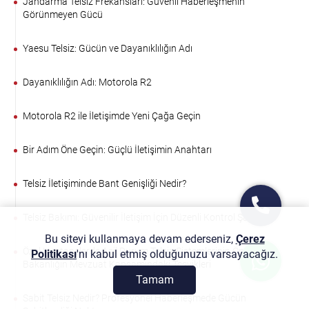
Jandarma Telsiz Frekansları: Güvenli Haberleşmenin
Görünmeyen Gücü
Yaesu Telsiz: Gücün ve Dayanıklılığın Adı
Dayanıklılığın Adı: Motorola R2
Motorola R2 ile İletişimde Yeni Çağa Geçin
Bir Adım Öne Geçin: Güçlü İletişimin Anahtarı
Telsiz İletişiminde Bant Genişliği Nedir?
Telsiz Bakımı: Güvenilir İletişim İçin Düzenli Kontrol Şart
Bu siteyi kullanmaya devam ederseniz,
Çerez
Özel Hastanelerde Acil Durum Telsiz Sistemlerinin Önemi ve
Politikası
'nı kabul etmiş olduğunuzu varsayacağız.
Bakanlığın Mevzuat Kapsamındaki Teşvikleri
Tamam
Sabit Telsiz Nedir? Profesyonel Haberleşmede Gücün