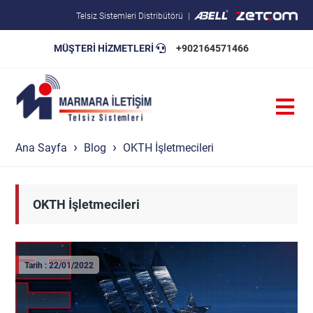
Telsiz Sistemleri Distribütörü
MÜŞTERİ HİZMETLERİ
+902164571466
Blog
Pratik Bilgiler
Teknik Şartnameler
Ana Sayfa
Blog
OKTH İşletmecileri
OKTH İşletmecileri
Tarih : 22/01/2022