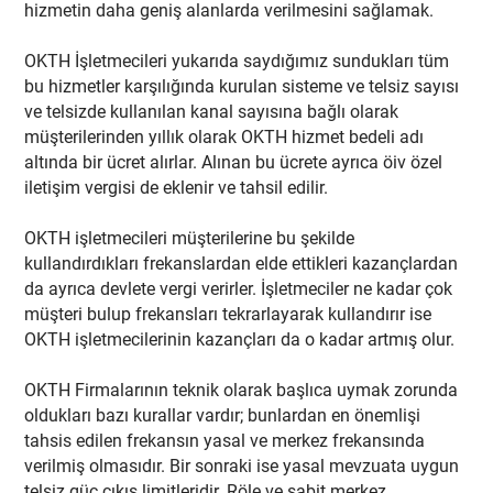
hizmetin daha geniş alanlarda verilmesini sağlamak.
OKTH İşletmecileri yukarıda saydığımız sundukları tüm
bu hizmetler karşılığında kurulan sisteme ve telsiz sayısı
ve telsizde kullanılan kanal sayısına bağlı olarak
müşterilerinden yıllık olarak OKTH hizmet bedeli adı
altında bir ücret alırlar. Alınan bu ücrete ayrıca öiv özel
iletişim vergisi de eklenir ve tahsil edilir.
OKTH işletmecileri müşterilerine bu şekilde
kullandırdıkları frekanslardan elde ettikleri kazançlardan
da ayrıca devlete vergi verirler. İşletmeciler ne kadar çok
müşteri bulup frekansları tekrarlayarak kullandırır ise
OKTH işletmecilerinin kazançları da o kadar artmış olur.
OKTH Firmalarının teknik olarak başlıca uymak zorunda
oldukları bazı kurallar vardır; bunlardan en önemlişi
tahsis edilen frekansın yasal ve merkez frekansında
verilmiş olmasıdır. Bir sonraki ise yasal mevzuata uygun
telsiz güç çıkış limitleridir. Röle ve sabit merkez