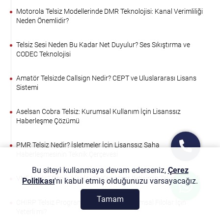
Motorola Telsiz Modellerinde DMR Teknolojisi: Kanal Verimliliği
Neden Önemlidir?
Telsiz Sesi Neden Bu Kadar Net Duyulur? Ses Sıkıştırma ve
CODEC Teknolojisi
Amatör Telsizde Callsign Nedir? CEPT ve Uluslararası Lisans
Sistemi
Aselsan Cobra Telsiz: Kurumsal Kullanım İçin Lisanssız
Haberleşme Çözümü
PMR Telsiz Nedir? İşletmeler İçin Lisanssız Saha
Haberleşmesinin Teknik Çerçevesi
Bu siteyi kullanmaya devam ederseniz,
Çerez
VHF Nedir? Geniş Alanlarda Kesintisiz İletişimin Teknik Temeli
Politikası
'nı kabul etmiş olduğunuzu varsayacağız.
Tamam
CHIRP Telsiz Programlama Yazılımı Kurumsal Filolar İçin
Yeterli mi?