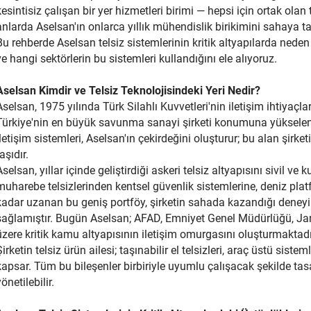
kesintisiz çalışan bir yer hizmetleri birimi — hepsi için ortak olan te
anlarda Aselsan'ın onlarca yıllık mühendislik birikimini sahaya taş
Bu rehberde Aselsan telsiz sistemlerinin kritik altyapılarda ned
ve hangi sektörlerin bu sistemleri kullandığını ele alıyoruz.
Aselsan Kimdir ve Telsiz Teknolojisindeki Yeri Nedir?
Aselsan, 1975 yılında Türk Silahlı Kuvvetleri'nin iletişim ihtiyaç
Türkiye'nin en büyük savunma sanayi şirketi konumuna yükselen bi
iletişim sistemleri, Aselsan'ın çekirdeğini oluşturur; bu alan şirk
aşıdır.
Aselsan, yıllar içinde geliştirdiği askeri telsiz altyapısını sivil v
muharebe telsizlerinden kentsel güvenlik sistemlerine, deniz pl
kadar uzanan bu geniş portföy, şirketin sahada kazandığı deneyi
sağlamıştır. Bugün Aselsan; AFAD, Emniyet Genel Müdürlüğü, Jan
üzere kritik kamu altyapısının iletişim omurgasını oluşturmaktadı
Şirketin telsiz ürün ailesi; taşınabilir el telsizleri, araç üstü sist
kapsar. Tüm bu bileşenler birbiriyle uyumlu çalışacak şekilde ta
önetilebilir.