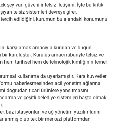
k şey var: güvenilir telsiz iletişimi. İşte bu kritik
ıyan telsiz sistemleri devreye girer.
en tercih edildiğini, kurumun bu alandaki konumunu
larını karşılamak amacıyla kurulan ve bugün
r kuruluştur. Kuruluş amacı itibariyle telsiz ve
etin hem tarihsel hem de teknolojik kimliğinin temel
e kurumsal kullanıma da uyarlamıştır. Kara kuvvetleri
atformu haberleşmesinden acil yönetim ağlarına
mi doğrudan ticari ürünlere yansıtmasını
darma ve çeşitli belediye sistemleri başta olmak
r.
emler, baz istasyonları ve ağ yönetim yazılımlarını
sarlanmış olup tek bir merkezi platformdan