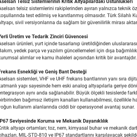
Aselsan Telsiz Sistemlerinin Kritik Altyapılardaki Üstünlükleri
Aselsan telsiz sistemlerini rakiplerinden ayıran yalnızca teknik öze
koşullarında test edilmiş ve kanıtlanmış olmasıdır. Türk Silahlı K
altyapı, sivil versiyonlarına da sağlam bir güvenilirlik mirası aktar
Yerli Üretim ve Tedarik Zinciri Güvencesi
Aselsan ürünleri, yurt içinde tasarlanıp üretildiğinden uluslararası
Bakım, yedek parça ve yazılım güncellemeleri için dışa bağımlılı
kurumsal alımlar ve kamu ihaleleri açısından kritik bir avantajdır.
Frekans Esnekliği ve Geniş Bant Desteği
Aselsan sistemleri, VHF ve UHF frekans bantlarının yanı sıra dijit
katmanlı yapı sayesinde hem eski analog altyapılarla geriye dön
entegrasyon aynı anda sağlanabilir. Büyük ölçekli tesislerde farklı
birbirinden bağımsız iletişim kanalları kullanabilmesi, özellikle 
yoğun kullanım alanlarında ciddi bir operasyonel avantaj sunar.
IP67 Seviyesinde Koruma ve Mekanik Dayanıklılık
Kritik altyapı ortamları; toz, nem, kimyasal buhar ve mekanik dar
cihazları, MIL-STD-810 ve IP67 standartlarını karşılayacak şekilde 