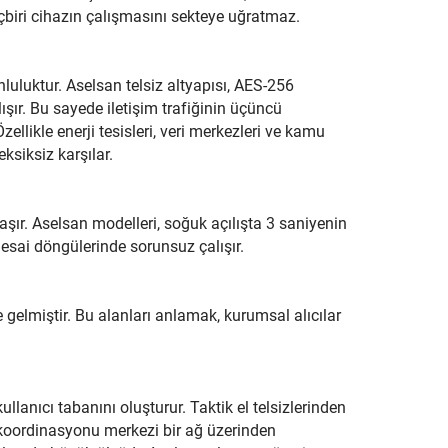
çbiri cihazın çalışmasını sekteye uğratmaz.
unluluktur. Aselsan telsiz altyapısı, AES-256
lışır. Bu sayede iletişim trafiğinin üçüncü
likle enerji tesisleri, veri merkezleri ve kamu
ksiksiz karşılar.
aşır. Aselsan modelleri, soğuk açılışta 3 saniyenin
mesai döngülerinde sorunsuz çalışır.
ne gelmiştir. Bu alanları anlamak, kurumsal alıcılar
llanıcı tabanını oluşturur. Taktik el telsizlerinden
koordinasyonu merkezi bir ağ üzerinden