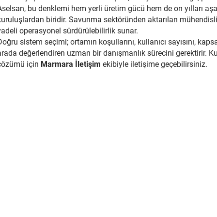
Aselsan, bu denklemi hem yerli üretim gücü hem de on yılları aş
kuruluşlardan biridir. Savunma sektöründen aktarılan mühendislik 
vadeli operasyonel sürdürülebilirlik sunar.
Doğru sistem seçimi; ortamın koşullarını, kullanıcı sayısını, kap
arada değerlendiren uzman bir danışmanlık sürecini gerektirir. 
çözümü için
Marmara İletişim
ekibiyle iletişime geçebilirsiniz.