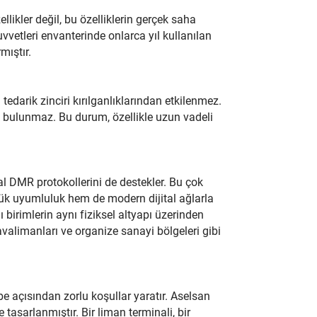
llikler değil, bu özelliklerin gerçek saha
uvvetleri envanterinde onlarca yıl kullanılan
mıştır.
 tedarik zinciri kırılganlıklarından etkilenmez.
k bulunmaz. Bu durum, özellikle uzun vadeli
al DMR protokollerini de destekler. Bu çok
ük uyumluluk hem de modern dijital ağlarla
 birimlerin aynı fiziksel altyapı üzerinden
havalimanları ve organize sanayi bölgeleri gibi
be açısından zorlu koşullar yaratır. Aselsan
tasarlanmıştır. Bir liman terminali, bir