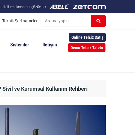
aliteli ve ekonomik çözümler
Teknik Şartnameler
Online Telsiz Satış
Sistemler
İletişim
Demo Telsiz Talebi
r? Sivil ve Kurumsal Kullanım Rehberi