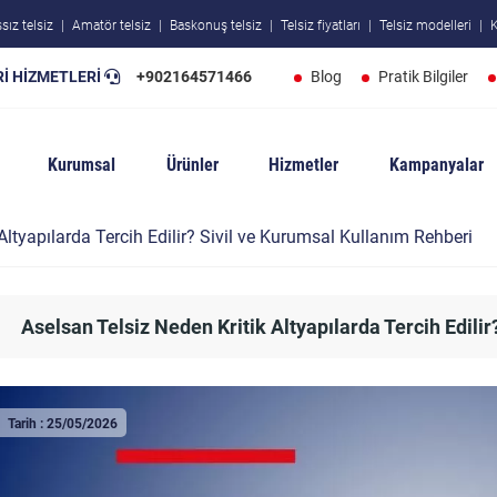
sız telsiz
Amatör telsiz
Baskonuş telsiz
Telsiz fiyatları
Telsiz modelleri
K
İ HİZMETLERİ
+902164571466
Blog
Pratik Bilgiler
Kurumsal
Ürünler
Hizmetler
Kampanyalar
Altyapılarda Tercih Edilir? Sivil ve Kurumsal Kullanım Rehberi
Aselsan Telsiz Neden Kritik Altyapılarda Tercih Edili
Tarih : 25/05/2026