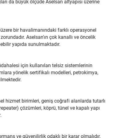
ğları da büyük ölçüde Aselsan altyapısı üzerine
k üzere bir havalimanındaki farklı operasyonel
 zorundadır. Aselsan'ın çok kanallı ve öncelik
lebilir yapıda sunulmaktadır.
halesi için kullanılan telsiz sistemlerinin
lara yönelik sertifikalı modelleri, petrokimya,
ilmektedir.
l hizmet birimleri, geniş coğrafi alanlarda tutarlı
repeater) çözümleri, köprü, tünel ve kapalı yapı
.
ormans ve güvenilirlik odaklı bir karar olmalıdır.