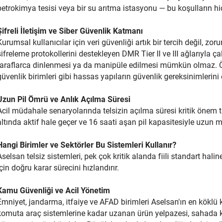
petrokimya tesisi veya bir su arıtma istasyonu — bu koşulların hi
Şifreli İletişim ve Siber Güvenlik Katmanı
Kurumsal kullanıcılar için veri güvenliği artık bir tercih değil, zor
şifreleme protokollerini destekleyen DMR Tier II ve III ağlarıyla ça
taraflarca dinlenmesi ya da manipüle edilmesi mümkün olmaz. Özel
güvenlik birimleri gibi hassas yapıların güvenlik gereksinimlerini e
Uzun Pil Ömrü ve Anlık Açılma Süresi
Acil müdahale senaryolarında telsizin açılma süresi kritik önem t
altında aktif hale geçer ve 16 saati aşan pil kapasitesiyle uzun 
Hangi Birimler ve Sektörler Bu Sistemleri Kullanır?
Aselsan telsiz sistemleri, pek çok kritik alanda fiili standart hali
için doğru karar sürecini hızlandırır.
Kamu Güvenliği ve Acil Yönetim
Emniyet, jandarma, itfaiye ve AFAD birimleri Aselsan'ın en köklü ku
komuta araç sistemlerine kadar uzanan ürün yelpazesi, sahada 