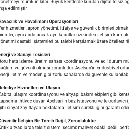
yönetmeyi mümkün kılar. Büyük kentlerde kurulan dijital telsiz a
inşa edilmiştir.
Havacılık ve Havalimanı Operasyonları
Yer hizmetleri, apron yönetimi, itfaiye ve güvenlik birimleri olma
birimler, aynı anda ancak ayrı kanallar üzerinden iletişim kurmak
yönetimi destekli sistemleri bu talebi karşılamak üzere özelleştiri
Enerji ve Sanayi Tesisleri
Boru hattı izleme, üretim sahası koordinasyonu ve acil durum müda
sağlam ve güvenli olması zorunludur. Aselsan'ın endüstriyel ortam
enerji iletim ve maden gibi zorlu sahalarda da güvenle kullanılab
Belediye Hizmetleri ve Ulaşım
Zabıta, ulaşım koordinasyonu ve altyapı bakım ekipleri gibi kentse
kapsama ihtiyaç duyar. Aselsan'ın baz istasyonu ve tekrarlayıcı (
gibi sinyal zayıflayan noktalarda iletişim sürekliliğini garanti eder
Güvenilir İletişim Bir Tercih Değil, Zorunluluktur
Kritik altyapılarda telsiz sistemi seçimi; maliyet odaklı değil, perf