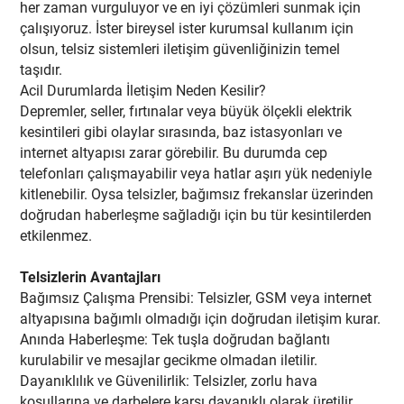
her zaman vurguluyor ve en iyi çözümleri sunmak için
çalışıyoruz. İster bireysel ister kurumsal kullanım için
olsun, telsiz sistemleri iletişim güvenliğinizin temel
taşıdır.
Acil Durumlarda İletişim Neden Kesilir?
Depremler, seller, fırtınalar veya büyük ölçekli elektrik
kesintileri gibi olaylar sırasında, baz istasyonları ve
internet altyapısı zarar görebilir. Bu durumda cep
telefonları çalışmayabilir veya hatlar aşırı yük nedeniyle
kitlenebilir. Oysa telsizler, bağımsız frekanslar üzerinden
doğrudan haberleşme sağladığı için bu tür kesintilerden
etkilenmez.
Telsizlerin Avantajları
Bağımsız Çalışma Prensibi: Telsizler, GSM veya internet
altyapısına bağımlı olmadığı için doğrudan iletişim kurar.
Anında Haberleşme: Tek tuşla doğrudan bağlantı
kurulabilir ve mesajlar gecikme olmadan iletilir.
Dayanıklılık ve Güvenilirlik: Telsizler, zorlu hava
koşullarına ve darbelere karşı dayanıklı olarak üretilir.