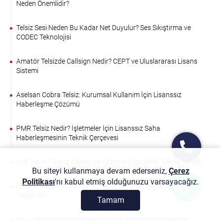
Neden Önemlidir?
Telsiz Sesi Neden Bu Kadar Net Duyulur? Ses Sıkıştırma ve
CODEC Teknolojisi
Amatör Telsizde Callsign Nedir? CEPT ve Uluslararası Lisans
Sistemi
Aselsan Cobra Telsiz: Kurumsal Kullanım İçin Lisanssız
Haberleşme Çözümü
PMR Telsiz Nedir? İşletmeler İçin Lisanssız Saha
Haberleşmesinin Teknik Çerçevesi
VHF Nedir? Geniş Alanlarda Kesintisiz İletişimin Teknik Temeli
Bu siteyi kullanmaya devam ederseniz,
Çerez
Politikası
'nı kabul etmiş olduğunuzu varsayacağız.
CHIRP Telsiz Programlama Yazılımı Kurumsal Filolar İçin
Yeterli mi?
Tamam
En İyi Telsiz Markaları Sahada Nasıl Ayrışır? Kurumsal Bir