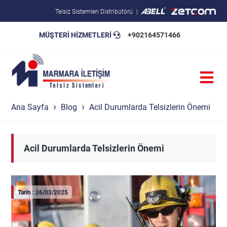
Telsiz Sistemleri Distribütörü
MÜŞTERİ HİZMETLERİ
+902164571466
Blog
Pratik Bilgiler
Teknik Şartnameler
Ana Sayfa
Blog
Acil Durumlarda Telsizlerin Önemi
Acil Durumlarda Telsizlerin Önemi
Tarih : 26/03/2025