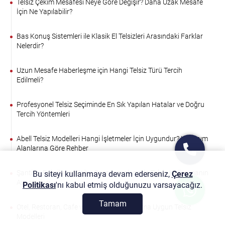
Telsiz Çekim Mesafesi Neye Göre Değişir? Daha Uzak Mesafe
İçin Ne Yapılabilir?
Bas Konuş Sistemleri ile Klasik El Telsizleri Arasındaki Farklar
Nelerdir?
Uzun Mesafe Haberleşme için Hangi Telsiz Türü Tercih
Edilmeli?
Profesyonel Telsiz Seçiminde En Sık Yapılan Hatalar ve Doğru
Tercih Yöntemleri
Abell Telsiz Modelleri Hangi İşletmeler İçin Uygundur? Kullanım
Alanlarına Göre Rehber
Şantiye, Fabrika ve Saha Operasyonlarında Telsiz Kullanmanın
Bu siteyi kullanmaya devam ederseniz,
Çerez
Avantajları
Politikası
'nı kabul etmiş olduğunuzu varsayacağız.
Tamam
Otel, Restoran, Cafe ve AVM'lerde Kullanıma Uygun Telsiz
Modelleri