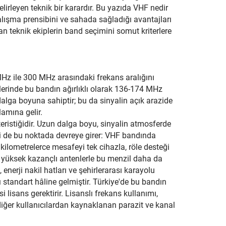
elirleyen teknik bir karardır. Bu yazıda VHF nedir
lışma prensibini ve sahada sağladığı avantajları
yan teknik ekiplerin band seçimini somut kriterlere
Hz ile 300 MHz arasındaki frekans aralığını
erinde bu bandın ağırlıklı olarak 136-174 MHz
dalga boyuna sahiptir; bu da sinyalin açık arazide
amına gelir.
eristiğidir. Uzun dalga boyu, sinyalin atmosferde
iği de bu noktada devreye girer: VHF bandında
 kilometrelerce mesafeyi tek cihazla, röle desteği
e yüksek kazançlı antenlerle bu menzil daha da
, enerji nakil hatları ve şehirlerarası karayolu
 standart hâline gelmiştir. Türkiye'de bu bandın
lisans gerektirir. Lisanslı frekans kullanımı,
diğer kullanıcılardan kaynaklanan parazit ve kanal