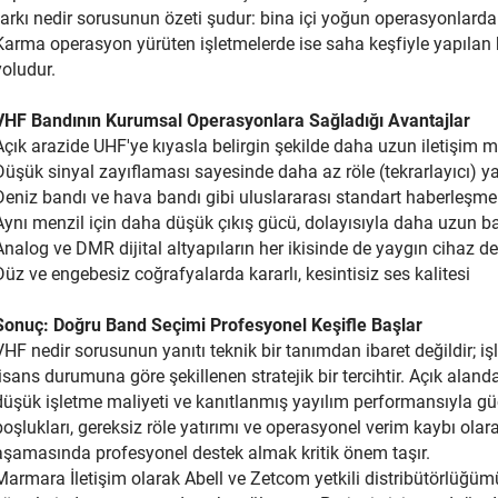
farkı nedir sorusunun özeti şudur: bina içi yoğun operasyonlarda
Karma operasyon yürüten işletmelerde ise saha keşfiyle yapılan 
yoludur.
VHF Bandının Kurumsal Operasyonlara Sağladığı Avantajlar
Açık arazide UHF'ye kıyasla belirgin şekilde daha uzun iletişim m
Düşük sinyal zayıflaması sayesinde daha az röle (tekrarlayıcı) yat
Deniz bandı ve hava bandı gibi uluslararası standart haberleşme
Aynı menzil için daha düşük çıkış gücü, dolayısıyla daha uzun 
Analog ve DMR dijital altyapıların her ikisinde de yaygın cihaz de
Düz ve engebesiz coğrafyalarda kararlı, kesintisiz ses kalitesi
Sonuç: Doğru Band Seçimi Profesyonel Keşifle Başlar
VHF nedir sorusunun yanıtı teknik bir tanımdan ibaret değildir; i
lisans durumuna göre şekillenen stratejik bir tercihtir. Açık ala
düşük işletme maliyeti ve kanıtlanmış yayılım performansıyla g
boşlukları, gereksiz röle yatırımı ve operasyonel verim kaybı olar
aşamasında profesyonel destek almak kritik önem taşır.
Marmara İletişim olarak Abell ve Zetcom yetkili distribütörlüğüm