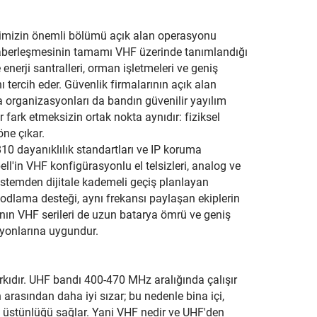
rimizin önemli bölümü açık alan operasyonu
 haberleşmesinin tamamı VHF üzerinde tanımlandığı
 enerji santralleri, orman işletmeleri ve geniş
 tercih eder. Güvenlik firmalarının açık alan
a organizasyonları da bandın güvenilir yayılım
 fark etmeksizin ortak nokta aynıdır: fiziksel
ne çıkar.
0 dayanıklılık standartları ve IP koruma
ell'in VHF konfigürasyonlu el telsizleri, analog ve
stemden dijitale kademeli geçiş planlayan
odlama desteği, aynı frekansı paylaşan ekiplerin
anın VHF serileri de uzun batarya ömrü ve geniş
asyonlarına uygundur.
arkıdır. UHF bandı 400-470 MHz aralığında çalışır
 arasından daha iyi sızar; bu nedenle bina içi,
 üstünlüğü sağlar. Yani VHF nedir ve UHF'den