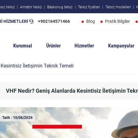
sız telsiz
Amatör telsiz
Baskonuş telsiz
Telsiz fiyatları
Telsiz modelleri
K
İ HİZMETLERİ
+902164571466
Blog
Pratik Bilgiler
Kurumsal
Ürünler
Hizmetler
Kampanyalar
esintisiz İletişimin Teknik Temeli
VHF Nedir? Geniş Alanlarda Kesintisiz İletişimin Tek
Tarih : 10/06/2026