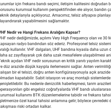
kurumlar için frekans bandı seçimi, iletişim kalitesini doğrudan b
sorusunu kurumsal kullanım perspektifinden ele alıyor, bandın ça
teknik detaylarıyla açıklıyoruz. Amacımız, telsiz altyapısı planla
dayandırarak yapabilmesini sağlamaktır.
VHF Nedir ve Hangi Frekans Aralığını Kapsar?
VHF nedir dediğimizde, açılımı Very High Frequency olan ve 30 M
kapsayan radyo bandından söz ederiz. Profesyonel telsiz sisteml
aralığı kullanılır. VHF dalgaları, UHF bandına kıyasla daha uzun 
daha az zayıflayarak çok daha uzak mesafelere ulaşabilmesi anl
Teknik açıdan VHF nedir sorusunun en kritik yanıtı yayılım karakt
ve düz arazide düşük kayıpla ilerlemesini sağlar. Anten verimlil
çalışan bir el telsizi, doğru anten konfigürasyonuyla açık arazide
olmadan kapatabilir. Sabit istasyon ve araç montajlı sistemlerd
genişletilebilir. Bu nedenle denizcilik haberleşmesi, tarım arazileri
operasyonları gibi engelsiz coğrafyalarda VHF bandı uluslararası
kurumsal kullanımı BTK düzenlemelerine tabidir ve frekans tahsisi 
işletmenize özel kanal tahsisi anlamına gelir; böylece çevredeki 
çakışması riski ortadan kalkar.