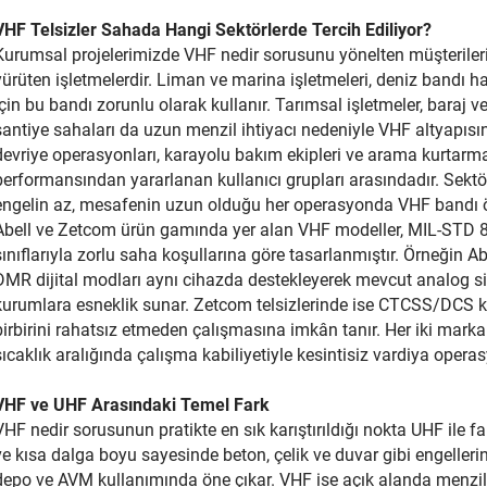
VHF Telsizler Sahada Hangi Sektörlerde Tercih Ediliyor?
Kurumsal projelerimizde VHF nedir sorusunu yönelten müşterile
yürüten işletmelerdir. Liman ve marina işletmeleri, deniz bandı
için bu bandı zorunlu olarak kullanır. Tarımsal işletmeler, baraj ve
şantiye sahaları da uzun menzil ihtiyacı nedeniyle VHF altyapısını
devriye operasyonları, karayolu bakım ekipleri ve arama kurtarm
performansından yararlanan kullanıcı grupları arasındadır. Sektör
engelin az, mesafenin uzun olduğu her operasyonda VHF bandı ö
Abell ve Zetcom ürün gamında yer alan VHF modeller, MIL-STD 81
sınıflarıyla zorlu saha koşullarına göre tasarlanmıştır. Örneğin Ab
DMR dijital modları aynı cihazda destekleyerek mevcut analog si
kurumlara esneklik sunar. Zetcom telsizlerinde ise CTCSS/DCS k
birbirini rahatsız etmeden çalışmasına imkân tanır. Her iki mark
sıcaklık aralığında çalışma kabiliyetiyle kesintisiz vardiya oper
VHF ve UHF Arasındaki Temel Fark
VHF nedir sorusunun pratikte en sık karıştırıldığı nokta UHF ile f
ve kısa dalga boyu sayesinde beton, çelik ve duvar gibi engellerin
depo ve AVM kullanımında öne çıkar. VHF ise açık alanda menzil