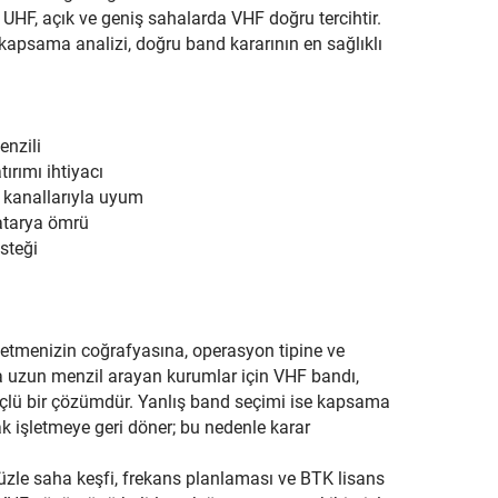
 UHF, açık ve geniş sahalarda VHF doğru tercihtir.
kapsama analizi, doğru band kararının en sağlıklı
enzili
ırımı ihtiyacı
 kanallarıyla uyum
batarya ömrü
steği
şletmenizin coğrafyasına, operasyon tipine ve
nda uzun menzil arayan kurumlar için VHF bandı,
üçlü bir çözümdür. Yanlış band seçimi ise kapsama
ak işletmeye geri döner; bu nedenle karar
üzle saha keşfi, frekans planlaması ve BTK lisans