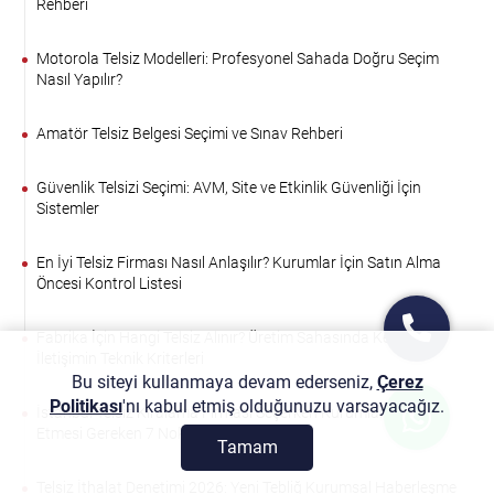
Rehberi
Motorola Telsiz Modelleri: Profesyonel Sahada Doğru Seçim
Nasıl Yapılır?
Amatör Telsiz Belgesi Seçimi ve Sınav Rehberi
Güvenlik Telsizi Seçimi: AVM, Site ve Etkinlik Güvenliği İçin
Sistemler
En İyi Telsiz Firması Nasıl Anlaşılır? Kurumlar İçin Satın Alma
Öncesi Kontrol Listesi
Fabrika İçin Hangi Telsiz Alınır? Üretim Sahasında Kesintisiz
İletişimin Teknik Kriterleri
Bu siteyi kullanmaya devam ederseniz,
Çerez
Politikası
'nı kabul etmiş olduğunuzu varsayacağız.
İstanbul Telsiz Kiralama Firması Seçerken Kurumların Dikkat
Etmesi Gereken 7 Nokta
Tamam
Telsiz İthalat Denetimi 2026: Yeni Tebliğ Kurumsal Haberleşme