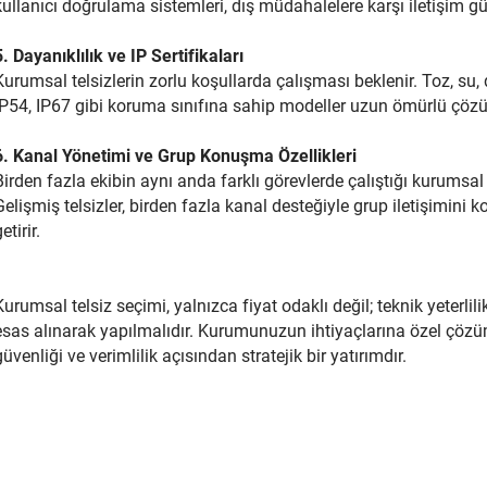
kullanıcı doğrulama sistemleri, dış müdahalelere karşı iletişim gü
5. Dayanıklılık ve IP Sertifikaları
Kurumsal telsizlerin zorlu koşullarda çalışması beklenir. Toz, su, 
IP54, IP67 gibi koruma sınıfına sahip modeller uzun ömürlü çözü
6. Kanal Yönetimi ve Grup Konuşma Özellikleri
Birden fazla ekibin aynı anda farklı görevlerde çalıştığı kurums
Gelişmiş telsizler, birden fazla kanal desteğiyle grup iletişimini 
etirir.
Kurumsal telsiz seçimi, yalnızca fiyat odaklı değil; teknik yeterli
esas alınarak yapılmalıdır. Kurumunuzun ihtiyaçlarına özel çözüm
güvenliği ve verimlilik açısından stratejik bir yatırımdır.