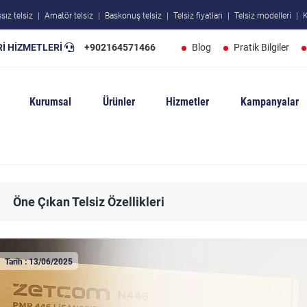
sız telsiz
Amatör telsiz
Baskonuş telsiz
Telsiz fiyatları
Telsiz modelleri
K
İ HİZMETLERİ
+902164571466
Blog
Pratik Bilgiler
Kurumsal
Ürünler
Hizmetler
Kampanyalar
Öne Çıkan Telsiz Özellikleri
Tarih : 13/06/2025