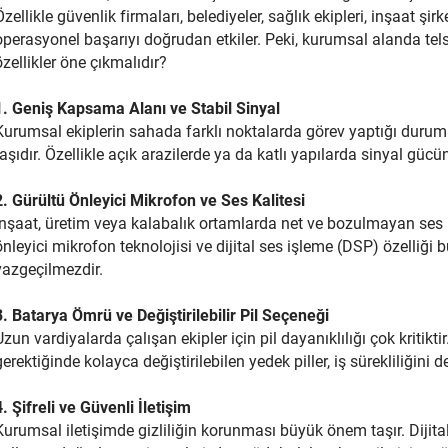
Özellikle güvenlik firmaları, belediyeler, sağlık ekipleri, inşaat şirk
operasyonel başarıyı doğrudan etkiler. Peki, kurumsal alanda telsi
özellikler öne çıkmalıdır?
1. Geniş Kapsama Alanı ve Stabil Sinyal
Kurumsal ekiplerin sahada farklı noktalarda görev yaptığı duruml
taşıdır. Özellikle açık arazilerde ya da katlı yapılarda sinyal gücü
2. Gürültü Önleyici Mikrofon ve Ses Kalitesi
İnşaat, üretim veya kalabalık ortamlarda net ve bozulmayan ses i
önleyici mikrofon teknolojisi ve dijital ses işleme (DSP) özelliği
vazgeçilmezdir.
3. Batarya Ömrü ve Değiştirilebilir Pil Seçeneği
Uzun vardiyalarda çalışan ekipler için pil dayanıklılığı çok kritikti
gerektiğinde kolayca değiştirilebilen yedek piller, iş sürekliliğini d
4. Şifreli ve Güvenli İletişim
Kurumsal iletişimde gizliliğin korunması büyük önem taşır. Dijita