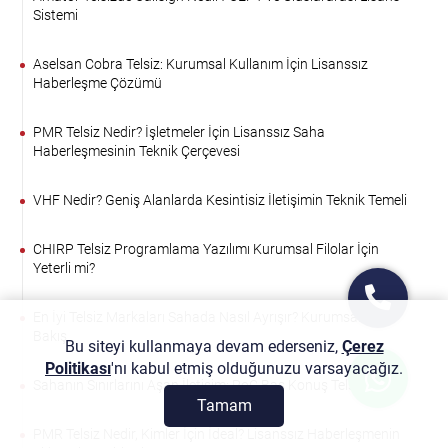
Sistemi
Aselsan Cobra Telsiz: Kurumsal Kullanım İçin Lisanssız
Haberleşme Çözümü
PMR Telsiz Nedir? İşletmeler İçin Lisanssız Saha
Haberleşmesinin Teknik Çerçevesi
VHF Nedir? Geniş Alanlarda Kesintisiz İletişimin Teknik Temeli
CHIRP Telsiz Programlama Yazılımı Kurumsal Filolar İçin
Yeterli mi?
En İyi Telsiz Markaları Sahada Nasıl Ayrışır? Kurumsal Bir
Bakış
Bu siteyi kullanmaya devam ederseniz,
Çerez
Politikası
'nı kabul etmiş olduğunuzu varsayacağız.
Sahanın Sınırlarını Aşan İletişim: PoC Bas Konuş Telsiz Nedir?
Tamam
PMR Telsiz Nedir, Kimler İçin İdeal? Lisanssız Haberleşmenin