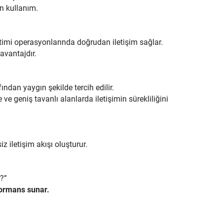
ın kullanım.
netimi operasyonlarında doğrudan iletişim sağlar.
avantajdır.
fından yaygın şekilde tercih edilir.
e geniş tavanlı alanlarda iletişimin sürekliliğini
z iletişim akışı oluşturur.
r?”
formans sunar.