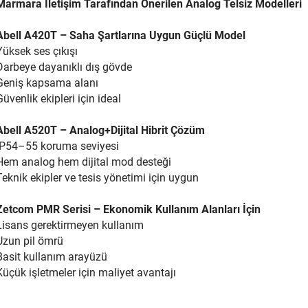
Marmara İletişim Tarafından Önerilen Analog Telsiz Modelleri
Abell A420T – Saha Şartlarına Uygun Güçlü Model
Yüksek ses çıkışı
Darbeye dayanıklı dış gövde
Geniş kapsama alanı
Güvenlik ekipleri için ideal
Abell A520T – Analog+Dijital Hibrit Çözüm
IP54–55 koruma seviyesi
Hem analog hem dijital mod desteği
Teknik ekipler ve tesis yönetimi için uygun
Zetcom PMR Serisi – Ekonomik Kullanım Alanları İçin
Lisans gerektirmeyen kullanım
Uzun pil ömrü
Basit kullanım arayüzü
Küçük işletmeler için maliyet avantajı