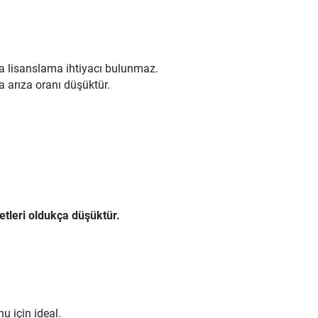
ya lisanslama ihtiyacı bulunmaz.
 arıza oranı düşüktür.
etleri oldukça düşüktür.
u için ideal.