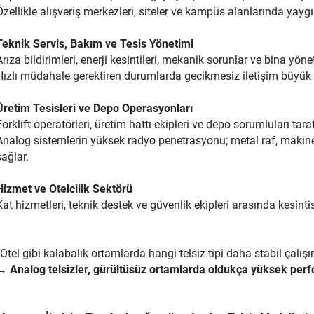
Özellikle alışveriş merkezleri, siteler ve kampüs alanlarında yayg
Teknik Servis, Bakım ve Tesis Yönetimi
Arıza bildirimleri, enerji kesintileri, mekanik sorunlar ve bina yö
Hızlı müdahale gerektiren durumlarda gecikmesiz iletişim büyük 
Üretim Tesisleri ve Depo Operasyonları
Forklift operatörleri, üretim hattı ekipleri ve depo sorumluları tara
Analog sistemlerin yüksek radyo penetrasyonu; metal raf, makine v
sağlar.
Hizmet ve Otelcilik Sektörü
Kat hizmetleri, teknik destek ve güvenlik ekipleri arasında kesintisi
“Otel gibi kalabalık ortamlarda hangi telsiz tipi daha stabil çalışı
→
Analog telsizler, gürültüsüz ortamlarda oldukça yüksek per