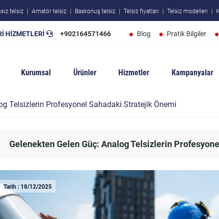
sız telsiz
Amatör telsiz
Baskonuş telsiz
Telsiz fiyatları
Telsiz modelleri
K
İ HİZMETLERİ
+902164571466
Blog
Pratik Bilgiler
Kurumsal
Ürünler
Hizmetler
Kampanyalar
g Telsizlerin Profesyonel Sahadaki Stratejik Önemi
Gelenekten Gelen Güç: Analog Telsizlerin Profesyone
Tarih : 18/12/2025