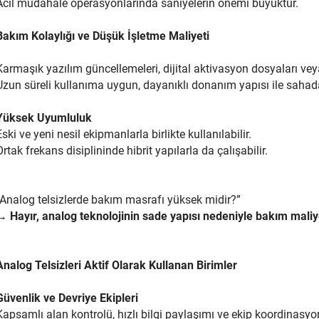
Acil müdahale operasyonlarında saniyelerin önemi büyüktür.
Bakım Kolaylığı ve Düşük İşletme Maliyeti
Karmaşık yazılım güncellemeleri, dijital aktivasyon dosyaları ve
Uzun süreli kullanıma uygun, dayanıklı donanım yapısı ile sahada
Yüksek Uyumluluk
Eski ve yeni nesil ekipmanlarla birlikte kullanılabilir.
Ortak frekans disiplininde hibrit yapılarla da çalışabilir.
“Analog telsizlerde bakım masrafı yüksek midir?”
→
Hayır, analog teknolojinin sade yapısı nedeniyle bakım maliy
Analog Telsizleri Aktif Olarak Kullanan Birimler
Güvenlik ve Devriye Ekipleri
Kapsamlı alan kontrolü, hızlı bilgi paylaşımı ve ekip koordinasyon