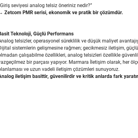
“Giriş seviyesi analog telsiz öneriniz nedir?”
→
Zetcom PMR serisi, ekonomik ve pratik bir çözümdür.
Basit Teknoloji, Güçlü Performans
Analog telsizler, operasyonel süreklilik ve düşük maliyet avantaj
Dijital sistemlerin gelişmesine rağmen; gecikmesiz iletişim, güçl
olmadan çalışabilme özellikleri, analog telsizleri özellikle güvenl
vazgeçilmez bir parçası yapıyor. Marmara İletişim olarak, her öl
planlaması ve uzun vadeli iletişim çözümleri sunuyoruz.
Analog iletişim basittir, güvenilirdir ve kritik anlarda fark yaratır