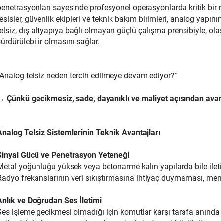
penetrasyonları sayesinde profesyonel operasyonlarda kritik bir
tesisler, güvenlik ekipleri ve teknik bakım birimleri, analog yapın
telsiz, dış altyapıya bağlı olmayan güçlü çalışma prensibiyle, ol
sürdürülebilir olmasını sağlar.
“Analog telsiz neden tercih edilmeye devam ediyor?”
→
Çünkü gecikmesiz, sade, dayanıklı ve maliyet açısından avant
Analog Telsiz Sistemlerinin Teknik Avantajları
Sinyal Gücü ve Penetrasyon Yeteneği
Metal yoğunluğu yüksek veya betonarme kalın yapılarda bile iletiş
Radyo frekanslarının veri sıkıştırmasına ihtiyaç duymaması, menzi
Anlık ve Doğrudan Ses İletimi
Ses işleme gecikmesi olmadığı için komutlar karşı tarafa anında 