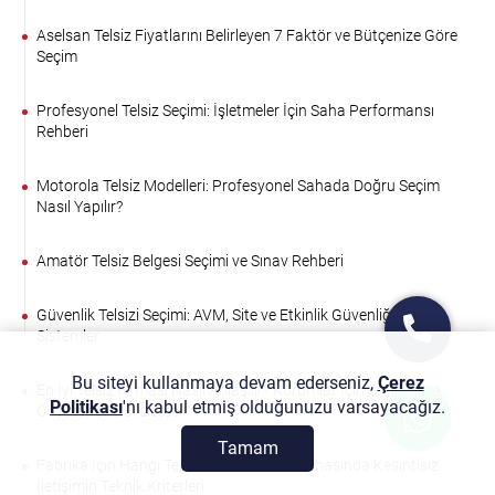
Aselsan Telsiz Fiyatlarını Belirleyen 7 Faktör ve Bütçenize Göre
Seçim
Profesyonel Telsiz Seçimi: İşletmeler İçin Saha Performansı
Rehberi
Motorola Telsiz Modelleri: Profesyonel Sahada Doğru Seçim
Nasıl Yapılır?
Amatör Telsiz Belgesi Seçimi ve Sınav Rehberi
Güvenlik Telsizi Seçimi: AVM, Site ve Etkinlik Güvenliği İçin
Sistemler
Bu siteyi kullanmaya devam ederseniz,
Çerez
En İyi Telsiz Firması Nasıl Anlaşılır? Kurumlar İçin Satın Alma
Politikası
'nı kabul etmiş olduğunuzu varsayacağız.
Öncesi Kontrol Listesi
Tamam
Fabrika İçin Hangi Telsiz Alınır? Üretim Sahasında Kesintisiz
İletişimin Teknik Kriterleri