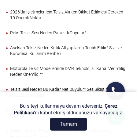
2026'da İşletmeler İçin Telsiz Alırken Dikkat Edilmesi Gereken
10 Önemli Nokta
Polis Telsiz Sesi Neden Parazitli Duyulur?
Aselsan Telsiz Neden Kritik Altyapılarda Tercih Edilir? Sivil ve
Kurumsal Kullanım Rehberi
Motorola Telsiz Modellerinde DMR Teknolojisi: Kanal Verimliliği
Neden Önemlidir?
Telsiz Sesi Neden Bu Kadar Net Duyulur? Ses Sıkıştırma ve
CODEC Teknolojisi
Bu siteyi kullanmaya devam ederseniz,
Çerez
Amatör Telsizde Callsign Nedir? CEPT ve Uluslararası Lisans
Politikası
'nı kabul etmiş olduğunuzu varsayacağız.
Sistemi
Tamam
Aselsan Cobra Telsiz: Kurumsal Kullanım İçin Lisanssız
Haberleşme Çözümü