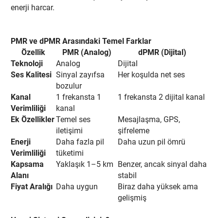
enerji harcar.
PMR ve dPMR Arasındaki Temel Farklar
Özellik
PMR (Analog)
dPMR (Dijital)
Teknoloji
Analog
Dijital
Ses Kalitesi
Sinyal zayıfsa
Her koşulda net ses
bozulur
Kanal
1 frekansta 1
1 frekansta 2 dijital kanal
Verimliliği
kanal
Ek Özellikler
Temel ses
Mesajlaşma, GPS,
iletişimi
şifreleme
Enerji
Daha fazla pil
Daha uzun pil ömrü
Verimliliği
tüketimi
Kapsama
Yaklaşık 1–5 km
Benzer, ancak sinyal daha
Alanı
stabil
Fiyat Aralığı
Daha uygun
Biraz daha yüksek ama
gelişmiş