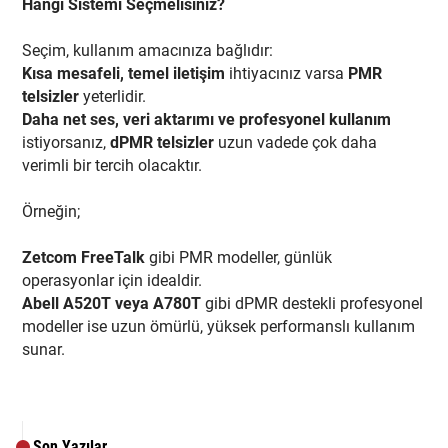
Hangi Sistemi Seçmelisiniz?
Seçim, kullanım amacınıza bağlıdır:
Kısa mesafeli, temel iletişim
ihtiyacınız varsa
PMR
telsizler
yeterlidir.
Daha net ses, veri aktarımı ve profesyonel kullanım
istiyorsanız,
dPMR telsizler
uzun vadede çok daha
verimli bir tercih olacaktır.
Örneğin;
Zetcom FreeTalk
gibi PMR modeller, günlük
operasyonlar için idealdir.
Abell A520T veya A780T
gibi dPMR destekli profesyonel
modeller ise uzun ömürlü, yüksek performanslı kullanım
sunar.
Son Yazılar