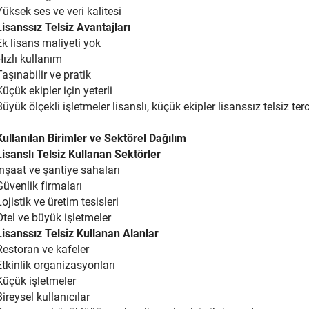
Yüksek ses ve veri kalitesi
Lisanssız Telsiz Avantajları
Ek lisans maliyeti yok
Hızlı kullanım
Taşınabilir ve pratik
Küçük ekipler için yeterli
Büyük ölçekli işletmeler lisanslı, küçük ekipler lisanssız telsiz terc
Kullanılan Birimler ve Sektörel Dağılım
Lisanslı Telsiz Kullanan Sektörler
İnşaat ve şantiye sahaları
Güvenlik firmaları
Lojistik ve üretim tesisleri
Otel ve büyük işletmeler
Lisanssız Telsiz Kullanan Alanlar
Restoran ve kafeler
Etkinlik organizasyonları
Küçük işletmeler
Bireysel kullanıcılar