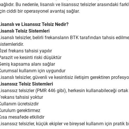
bağlıdır. Bu nedenle, lisanslı ve lisanssız telsizler arasındaki far
için ciddi bir operasyonel avantaj sağlar.
Lisanslı ve Lisanssız Telsiz Nedir?
Lisanslı Telsiz Sistemleri
Lisanslı telsizler, belirli frekansların BTK tarafından tahsis edi
sistemleridir.
Özel frekans tahsisi yapılır
Parazit ve kesinti riski düşüktür
Geniş kapsama alanı sağlar
Kurumsal kullanım için uygundur
Lisanslı telsizler, güvenli ve kesintisiz iletişim gerektiren profesyo
Lisanssız Telsiz Sistemleri
Lisanssız telsizler (PMR 446 gibi), herkesin kullanabileceği ortak 
Frekans tahsisi yoktur
Kullanım ücretsizdir
Kurulum gerektirmez
Kısa mesafede etkilidir
Lisanssız telsizler, küçük ekipler ve bireysel kullanım için pratik 