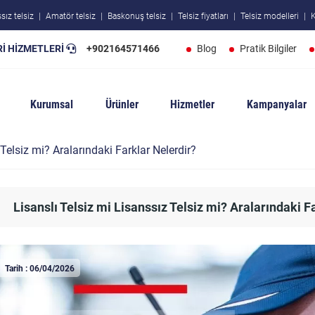
sız telsiz
Amatör telsiz
Baskonuş telsiz
Telsiz fiyatları
Telsiz modelleri
K
İ HİZMETLERİ
+902164571466
Blog
Pratik Bilgiler
Kurumsal
Ürünler
Hizmetler
Kampanyalar
 Telsiz mi? Aralarındaki Farklar Nelerdir?
Lisanslı Telsiz mi Lisanssız Telsiz mi? Aralarındaki F
Tarih : 06/04/2026