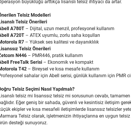
Operasyon büyüklüğü arttıkça lisanslı telsiz ihtiyacı da artar.
Önerilen Telsiz Modelleri
Lisanslı Telsiz Önerileri
Abell A780T
– Dijital, uzun menzil, profesyonel kullanım
Abell A720T
– ATEX uyumlu, zorlu saha koşulları
Motorola R7
– Yüksek ses kalitesi ve dayanıklılık
Lisanssız Telsiz Önerileri
Zetcom N446
– PMR446, pratik kullanım
Abell FreeTalk Serisi
– Ekonomik ve kompakt
Motorola T42
– Bireysel ve kısa mesafe kullanım
Profesyonel sahalar için Abell serisi, günlük kullanım için PMR ci
Doğru Telsiz Seçimi Nasıl Yapılmalı?
Lisanslı telsiz mi lisanssız telsiz mi sorusunun cevabı, tamame
bağlıdır. Eğer geniş bir sahada, güvenli ve kesintisiz iletişim ger
küçük ekipler ve kısa mesafeli iletişimlerde lisanssız telsizler yet
Marmara Telsiz olarak, işletmenizin ihtiyaçlarına en uygun telsiz
ürün desteği sunuyoruz.