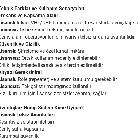
Teknik Farklar ve Kullanım Senaryoları
Frekans ve Kapsama Alanı
Lisanslı telsiz:
VHF/UHF bandında özel frekanslarla geniş kap
Lisanssız telsiz:
Sabit frekans, sınırlı menzil
Geniş alanlı operasyonlar için lisanslı telsizler daha avantajlıdır.
Güvenlik ve Gizlilik
Lisanslı:
Şifreleme ve özel kanal imkânı
Lisanssız:
Ortak kullanım nedeniyle dinlenebilir
Kritik iletişimlerde lisanslı telsiz tercih edilmelidir.
Altyapı Gereksinimi
Lisanslı:
Röle (repeater) ve sistem kurulumu gerekebilir
Lisanssız:
Tak-çalıştır mantığında kullanılır
Hızlı kurulum için lisanssız telsizler avantaj sağlar.
Avantajlar: Hangi Sistem Kime Uygun?
Lisanslı Telsiz Avantajları
Kesintisiz ve stabil iletişim
Geniş saha kapsama
Kurumsal güvenlik